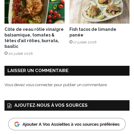
s
e
s
e
Côte de veau rôtie vinaigre
Fish tacos de limande
t
balsamique, tomates &
panée
c
têtes d’ail rôties, burrata,
17 juillet 2026
o
basilic
p
20 juillet 2026
e
a
u
LAISSER UN COMMENTAIRE
x
d
Vous devez
vous connecter
pour publier un commentaire.
e
«
c
AJOUTEZ‑NOUS À VOS SOURCES
h
o
c
o
l