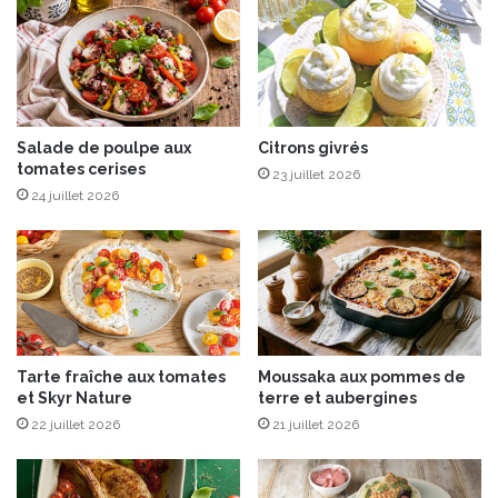
U
r
n
p
C
o
o
n
q
e
D
c
a
i
Salade de poulpe aux
Citrons givrés
n
tomates cerises
t
23 juillet 2026
s
r
24 juillet 2026
L
o
e
n
T
v
r
e
a
r
n
t
s
f
Tarte fraîche aux tomates
Moussaka aux pommes de
a
r
et Skyr Nature
terre et aubergines
t
a
22 juillet 2026
21 juillet 2026
m
b
o
i