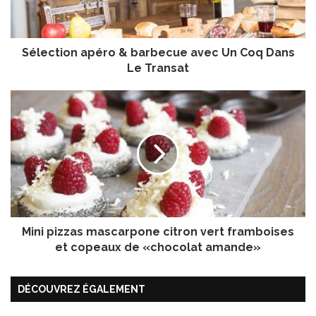
i
o
n
Sélection apéro & barbecue avec Un Coq Dans
a
p
Le Transat
é
r
M
o
i
&
n
b
i
a
p
r
i
b
z
e
z
c
a
u
Mini pizzas mascarpone citron vert framboises
s
e
m
et copeaux de «chocolat amande»
a
a
v
s
e
DÉCOUVREZ ÉGALEMENT
c
c
a