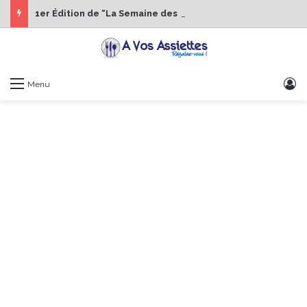
1er Édition de “La Semaine des Chefs” du 19 au 24 octobre 2026
S
Menu