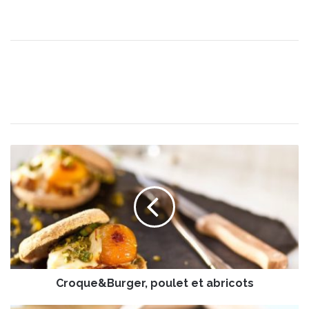
C
r
o
q
u
e
&
B
u
Croque&Burger, poulet et abricots
r
g