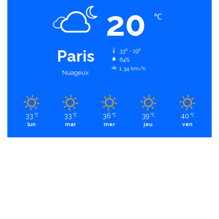
20
℃
Paris
33º - 19º
64%
1.34 km/h
Nuageux
33
33
36
39
40
℃
℃
℃
℃
℃
lun
mar
mer
jeu
ven