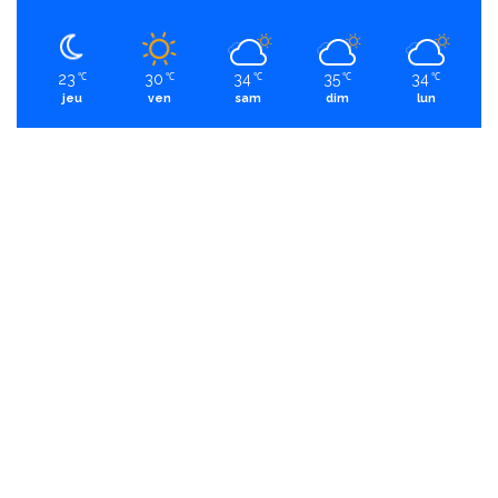
23
30
34
35
34
℃
℃
℃
℃
℃
jeu
ven
sam
dim
lun