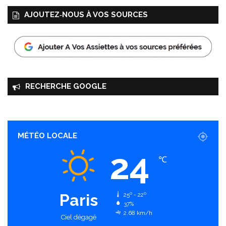
AJOUTEZ‑NOUS À VOS SOURCES
RECHERCHE GOOGLE
MÉTÉO LOCALE
24
℃
Paris
25º - 22º
37%
2.68 km/h
Ciel dégagé