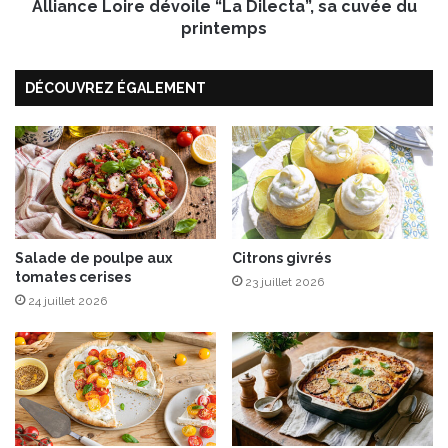
Alliance Loire dévoile “La Dilecta”, sa cuvée du
o
i
printemps
r
e
DÉCOUVREZ ÉGALEMENT
d
é
v
o
i
l
e
“
L
Salade de poulpe aux
Citrons givrés
tomates cerises
a
23 juillet 2026
D
24 juillet 2026
i
l
e
c
t
a
”