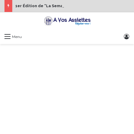
1er Édition de “La Semaine des Chefs” du 19 au 24 octobre 2026
S
Menu