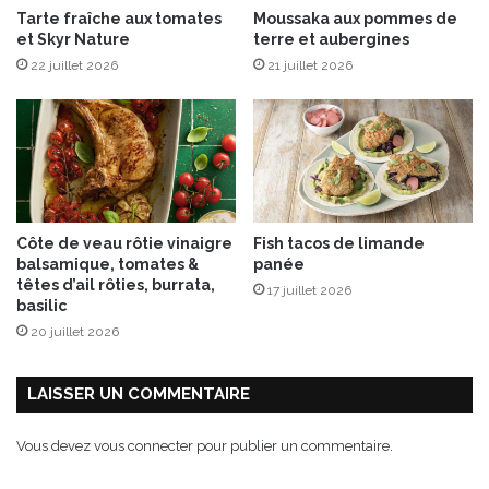
Tarte fraîche aux tomates
Moussaka aux pommes de
,
et Skyr Nature
terre et aubergines
s
22 juillet 2026
21 juillet 2026
a
c
u
v
é
e
d
u
Côte de veau rôtie vinaigre
Fish tacos de limande
p
balsamique, tomates &
panée
r
têtes d’ail rôties, burrata,
17 juillet 2026
i
basilic
n
20 juillet 2026
t
e
m
LAISSER UN COMMENTAIRE
p
s
Vous devez
vous connecter
pour publier un commentaire.