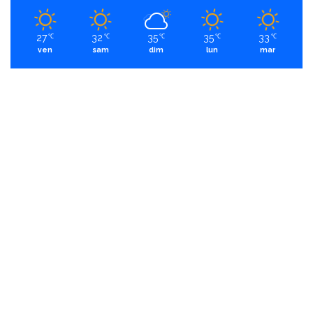
27
32
35
35
33
℃
℃
℃
℃
℃
ven
sam
dim
lun
mar