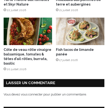
H
et Skyr Nature
terre et aubergines
e
22 juillet 2026
21 juillet 2026
r
t
a
®
T
e
n
d
Côte de veau rôtie vinaigre
Fish tacos de limande
r
balsamique, tomates &
panée
e
têtes d’ail rôties, burrata,
17 juillet 2026
N
basilic
o
20 juillet 2026
i
x
®
LAISSER UN COMMENTAIRE
P
l
Vous devez
vous connecter
pour publier un commentaire.
e
i
n