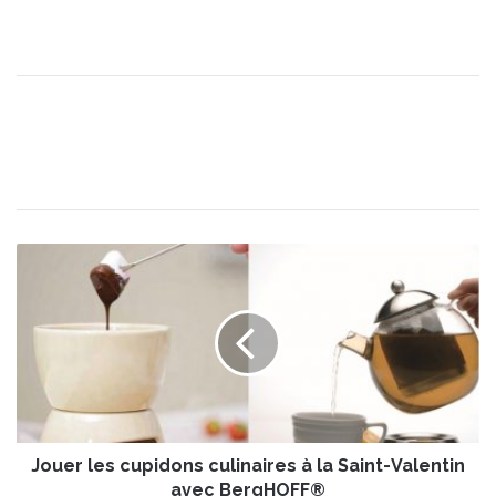
J
o
u
e
r
l
e
s
c
Jouer les cupidons culinaires à la Saint-Valentin
u
p
avec BergHOFF®