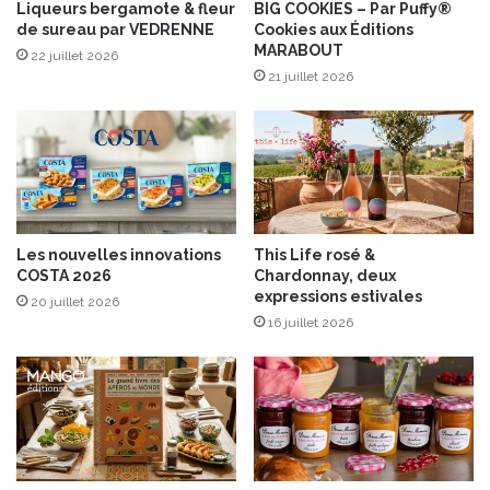
n
Liqueurs bergamote & fleur
BIG COOKIES – Par Puffy®
o
de sureau par VEDRENNE
Cookies aux Éditions
t
m
MARABOUT
-
a
22 juillet 2026
V
21 juillet 2026
t
a
i
l
s
e
é
n
a
t
u
i
Y
n
u
Les nouvelles innovations
This Life rosé &
a
z
COSTA 2026
Chardonnay, deux
v
u
expressions estivales
20 juillet 2026
e
!
16 juillet 2026
c
B
e
r
g
H
O
F