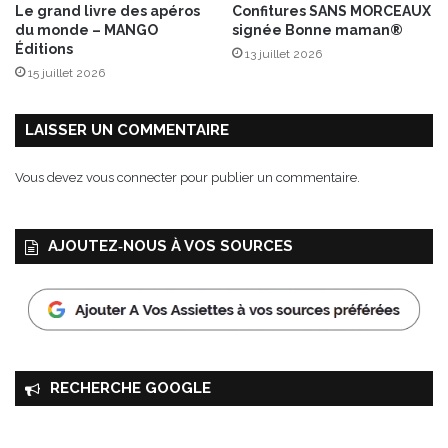
Le grand livre des apéros
Confitures SANS MORCEAUX
F
du monde – MANGO
signée Bonne maman®
®
Éditions
13 juillet 2026
15 juillet 2026
LAISSER UN COMMENTAIRE
Vous devez
vous connecter
pour publier un commentaire.
AJOUTEZ‑NOUS À VOS SOURCES
RECHERCHE GOOGLE