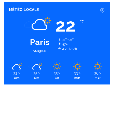
MÉTÉO LOCALE
22
℃
Paris
32º - 21º
45%
2.09 km/h
Nuageux
32
35
35
33
36
℃
℃
℃
℃
℃
sam
dim
lun
mar
mer