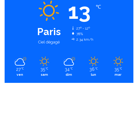
13
℃
Paris
27º - 12º
78%
2.34 km/h
Ciel dégagé
27
35
34
36
35
℃
℃
℃
℃
℃
ven
sam
dim
lun
mar