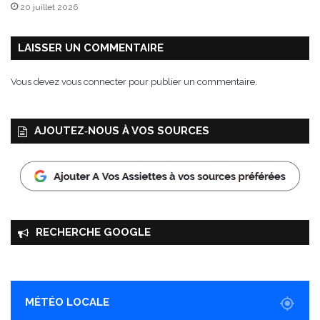
20 juillet 2026
e
n
é
LAISSER UN COMMENTAIRE
d
i
Vous devez
vous connecter
pour publier un commentaire.
t
i
o
AJOUTEZ‑NOUS À VOS SOURCES
n
s
l
i
m
i
t
RECHERCHE GOOGLE
é
e
s
MÉTÉO LOCALE