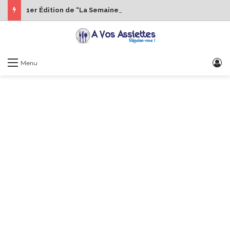
1er Édition de “La Semaine des Chefs” du 19 au 24 octobre 2026
S
Menu