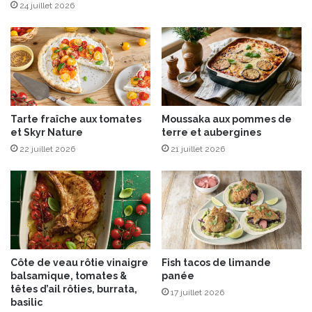
i
24 juillet 2026
c
i
e
u
s
e
m
Tarte fraîche aux tomates
Moussaka aux pommes de
e
et Skyr Nature
terre et aubergines
n
22 juillet 2026
21 juillet 2026
t
g
o
u
r
m
a
n
Côte de veau rôtie vinaigre
Fish tacos de limande
d
balsamique, tomates &
panée
e
têtes d’ail rôties, burrata,
17 juillet 2026
s
basilic
,