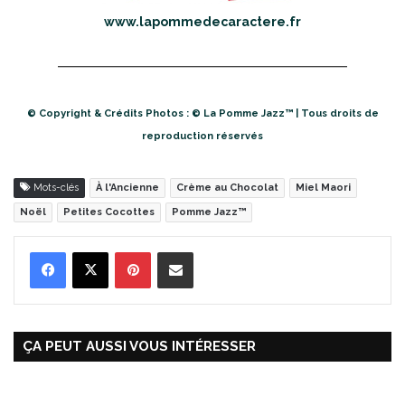
www.lapommedecaractere.fr
© Copyright & Crédits Photos : © La Pomme Jazz™ | Tous droits de
reproduction réservés
Mots-clés
À l'Ancienne
Crème au Chocolat
Miel Maori
Noël
Petites Cocottes
Pomme Jazz™
Pinterest
Partager par Email
ÇA PEUT AUSSI VOUS INTÉRESSER