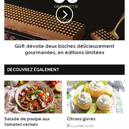
u
®
t
d
o
é
f
v
u
o
f
i
u
l
m
Gü® dévoile deux bûches délicieusement
e
é
d
gourmandes, en éditions limitées
e
u
DÉCOUVREZ ÉGALEMENT
x
b
û
c
h
e
s
d
é
Salade de poulpe aux
Citrons givrés
tomates cerises
l
23 juillet 2026