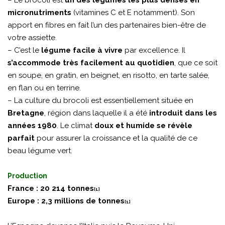
– Le brocoli est
un des légumes les plus denses en
micronutriments
(vitamines C et E notamment). Son
apport en fibres en fait l’un des partenaires bien-être de
votre assiette.
– C’est le
légume facile à vivre
par excellence. Il
s’accommode très facilement au quotidien
, que ce soit
en soupe, en gratin, en beignet, en risotto, en tarte salée,
en flan ou en terrine.
– La culture du brocoli est essentiellement située en
Bretagne
, région dans laquelle il a été
introduit dans les
années 1980
. Le climat
doux et humide se révèle
parfait
pour assurer la croissance et la qualité de ce
beau légume vert
.
Production
France : 20 214 tonnes
[1]
Europe : 2,3 millions de tonnes
[1]