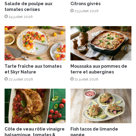
s
t
Salade de poulpe aux
Citrons givrés
tomates cerises
s
23 juillet 2026
a
24 juillet 2026
u
c
e
s
o
j
a
Tarte fraîche aux tomates
Moussaka aux pommes de
a
et Skyr Nature
terre et aubergines
u
22 juillet 2026
21 juillet 2026
x
f
r
a
m
b
o
i
Côte de veau rôtie vinaigre
Fish tacos de limande
s
balsamique, tomates &
panée