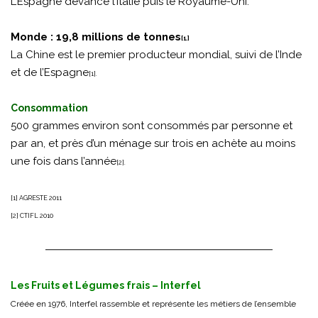
L’Espagne devance l’Italie puis le Royaume-Uni.
Monde : 19,8 millions de tonnes
[1]
La Chine est le premier producteur mondial, suivi de l’Inde
et de l’Espagne
[1].
Consommation
500 grammes environ sont consommés par personne et
par an, et près d’un ménage sur trois en achète au moins
une fois dans l’année
[2].
[1] AGRESTE 2011
[2] CTIFL 2010
Les Fruits et Légumes frais – Interfel
Créée en 1976, Interfel rassemble et représente les métiers de l’ensemble