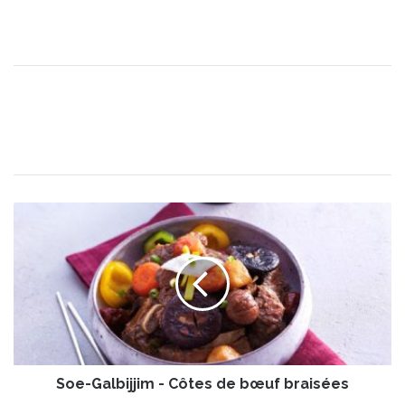
S
o
e
-
G
a
l
b
i
Soe-Galbijjim - Côtes de bœuf braisées
j
j