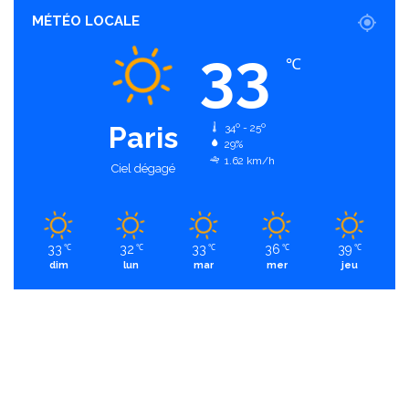
MÉTÉO LOCALE
33
℃
Paris
34º - 25º
29%
1.62 km/h
Ciel dégagé
33
32
33
36
39
℃
℃
℃
℃
℃
dim
lun
mar
mer
jeu