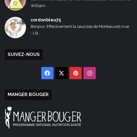
William...
cordonbleu75
Bonjour, Effectivement la saucisse de Morteau est crue
:-) B...
SUIVEZ-NOUS
Facebook
X
Pinterest
Instagram
MANGER BOUGER