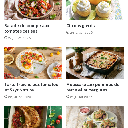
i
s
s
u
e
Salade de poulpe aux
Citrons givrés
tomates cerises
s
23 juillet 2026
d
24 juillet 2026
'
u
n
e
n
o
u
Tarte fraîche aux tomates
Moussaka aux pommes de
v
et Skyr Nature
terre et aubergines
e
22 juillet 2026
21 juillet 2026
l
l
e
d
é
m