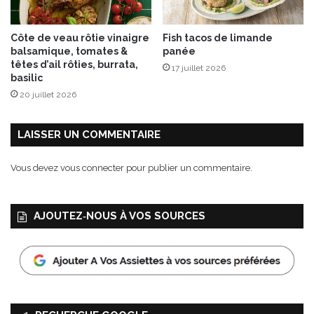
a
r
Côte de veau rôtie vinaigre
Fish tacos de limande
c
balsamique, tomates &
panée
h
têtes d’ail rôties, burrata,
17 juillet 2026
e
basilic
a
20 juillet 2026
g
r
i
LAISSER UN COMMENTAIRE
c
o
Vous devez
vous connecter
pour publier un commentaire.
l
e
:
AJOUTEZ‑NOUS À VOS SOURCES
“
A
g
r
i
l
o