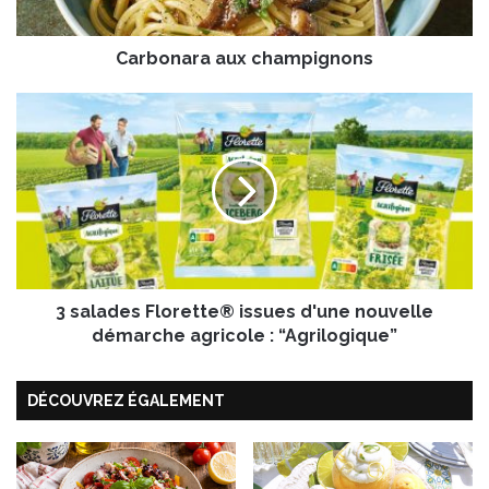
r
a
Carbonara aux champignons
a
u
x
3
c
s
h
a
a
l
m
a
p
d
i
e
g
s
n
F
o
3 salades Florette® issues d'une nouvelle
l
n
o
démarche agricole : “Agrilogique”
s
r
e
DÉCOUVREZ ÉGALEMENT
t
t
e
®