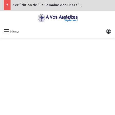
1er Édition de “La Semaine des Chefs” du 19 au 24 octobre 2026
S
Menu