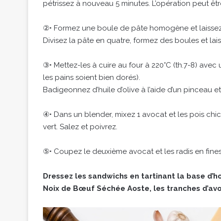
pétrissez à nouveau 5 minutes. L’opération peut êtr
②• Formez une boule de pâte homogène et laissez
Divisez la pâte en quatre, formez des boules et lai
③• Mettez-les à cuire au four à 220°C (th.7-8) avec
les pains soient bien dorés).
Badigeonnez d’huile d’olive à l’aide d’un pinceau et l
④• Dans un blender, mixez 1 avocat et les pois chiche
vert. Salez et poivrez.
⑤• Coupez le deuxième avocat et les radis en fine
Dressez les sandwichs en tartinant la base d’
Noix de Bœuf Séchée Aoste, les tranches d’avo