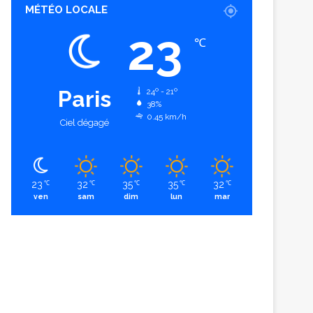
MÉTÉO LOCALE
23
℃
Paris
24º - 21º
38%
0.45 km/h
Ciel dégagé
23
32
35
35
32
℃
℃
℃
℃
℃
ven
sam
dim
lun
mar