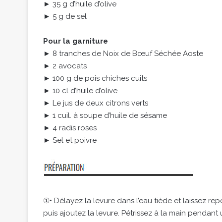
► 35 g d’huile d’olive
► 5 g de sel
Pour la garniture
► 8 tranches de Noix de Bœuf Séchée Aoste
► 2 avocats
► 100 g de pois chiches cuits
► 10 cl d’huile d’olive
► Le jus de deux citrons verts
► 1 cuil. à soupe d’huile de sésame
► 4 radis roses
► Sel et poivre
①• Délayez la levure dans l’eau tiède et laissez repo
puis ajoutez la levure. Pétrissez à la main pendant u