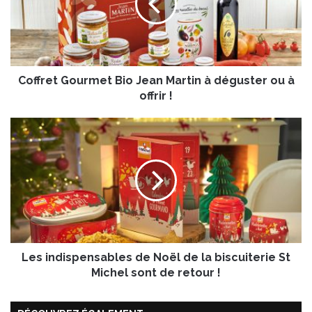
r
e
t
G
o
Coffret Gourmet Bio Jean Martin à déguster ou à
u
r
offrir !
m
e
L
t
e
B
s
i
i
o
n
J
d
e
i
a
s
n
p
M
Les indispensables de Noël de la biscuiterie St
e
a
n
Michel sont de retour !
r
s
t
a