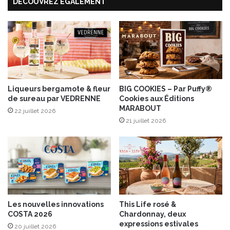
i
DÉCOUVREZ ÉGALEMENT
b
n
l
à
e
d
s
é
d
g
e
u
N
s
o
t
ë
Liqueurs bergamote & fleur
BIG COOKIES – Par Puffy®
e
de sureau par VEDRENNE
Cookies aux Éditions
l
MARABOUT
r
d
22 juillet 2026
o
e
21 juillet 2026
u
l
à
a
o
b
f
i
f
s
r
c
i
u
Les nouvelles innovations
This Life rosé &
r
i
COSTA 2026
Chardonnay, deux
!
t
expressions estivales
20 juillet 2026
e