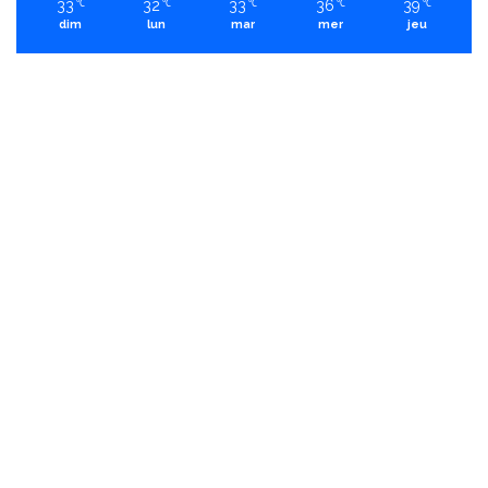
33
32
33
36
39
℃
℃
℃
℃
℃
dim
lun
mar
mer
jeu