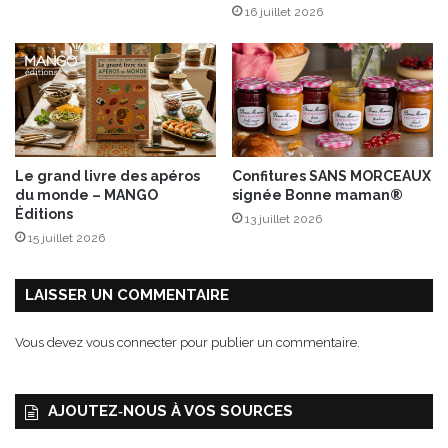
16 juillet 2026
r
i
e
S
t
M
i
c
Le grand livre des apéros
Confitures SANS MORCEAUX
h
du monde – MANGO
signée Bonne maman®
e
Éditions
13 juillet 2026
l
15 juillet 2026
s
o
n
LAISSER UN COMMENTAIRE
t
d
Vous devez
vous connecter
pour publier un commentaire.
e
r
e
AJOUTEZ‑NOUS À VOS SOURCES
t
o