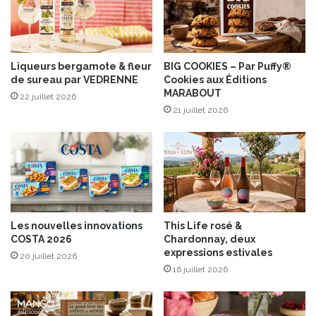
t
n
t
c
e
e
s
s
a
u
Liqueurs bergamote & fleur
BIG COOKIES – Par Puffy®
u
de sureau par VEDRENNE
Cookies aux Éditions
r
MARABOUT
x
l
22 juillet 2026
g
e
21 juillet 2026
o
m
û
a
t
r
s
c
e
h
t
é
a
f
Les nouvelles innovations
This Life rosé &
u
r
COSTA 2026
Chardonnay, deux
x
a
expressions estivales
20 juillet 2026
c
n
16 juillet 2026
a
ç
r
a
a
i