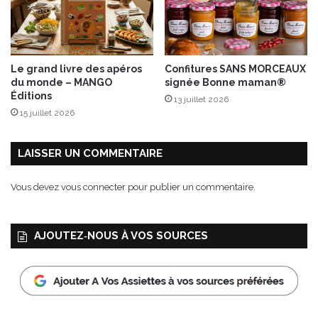
c
s
t
s
è
o
r
n
e
M
Le grand livre des apéros
Confitures SANS MORCEAUX
s
i
du monde – MANGO
signée Bonne maman®
u
e
Éditions
13 juillet 2026
n
l
15 juillet 2026
i
b
q
i
u
o
LAISSER UN COMMENTAIRE
e
d
s
e
Vous devez
vous connecter
pour publier un commentaire.
!
M
a
n
AJOUTEZ‑NOUS À VOS SOURCES
d
a
r
i
n
i