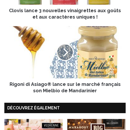
n
Clovis lance 3 nouvelles vinaigrettes aux goûts
c
e
et aux caractères uniques !
3
n
R
o
i
u
g
v
o
e
n
l
i
l
d
e
i
s
A
v
Rigoni di Asiago® lance sur le marché français
s
i
i
son Mielbio de Mandarinier
n
a
a
g
i
DÉCOUVREZ ÉGALEMENT
o
g
®
r
l
e
a