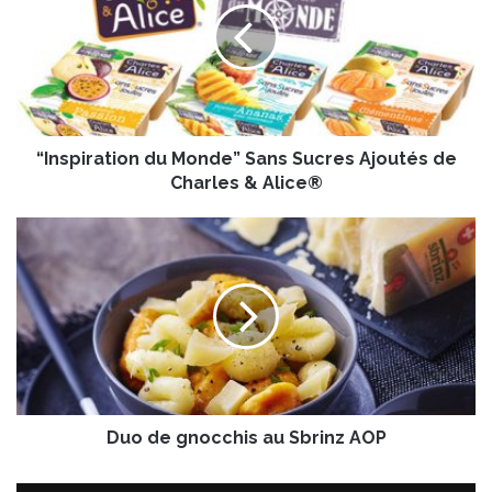
s
p
i
r
a
t
“Inspiration du Monde” Sans Sucres Ajoutés de
i
o
Charles & Alice®
n
d
D
u
u
M
o
o
d
n
e
d
g
e
n
”
o
S
c
a
Duo de gnocchis au Sbrinz AOP
c
n
h
s
i