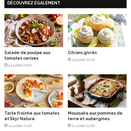
DÉCOUVREZ ÉGALEMENT
S
s
u
a
c
u
r
S
e
b
s
r
A
i
j
n
o
Salade de poulpe aux
Citrons givrés
z
tomates cerises
u
A
23 juillet 2026
t
O
24 juillet 2026
é
P
s
d
e
C
h
a
Tarte fraîche aux tomates
Moussaka aux pommes de
r
et Skyr Nature
terre et aubergines
l
22 juillet 2026
21 juillet 2026
e