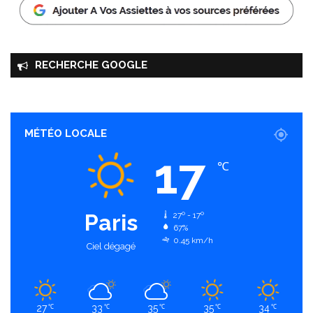
RECHERCHE GOOGLE
MÉTÉO LOCALE
17
℃
Paris
27º - 17º
67%
0.45 km/h
Ciel dégagé
27
33
35
35
34
℃
℃
℃
℃
℃