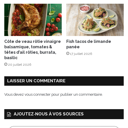
s
&
A
l
i
c
e
Côte de veau rôtie vinaigre
Fish tacos de limande
®
balsamique, tomates &
panée
têtes d’ail rôties, burrata,
17 juillet 2026
basilic
20 juillet 2026
LAISSER UN COMMENTAIRE
Vous devez
vous connecter
pour publier un commentaire.
AJOUTEZ‑NOUS À VOS SOURCES