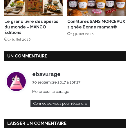
l
a
d
e
Le grand livre des apéros
Confitures SANS MORCEAUX
d
du monde – MANGO
signée Bonne maman®
'
Éditions
13 juillet 2026
h
15 juillet 2026
e
r
b
UN COMMENTAIRE
e
s
d
ebavurage
i
30 septembre 2017 à 10h27
t
Merci pour le paratge
:
Connectez-vous pour répondre
LAISSER UN COMMENTAIRE