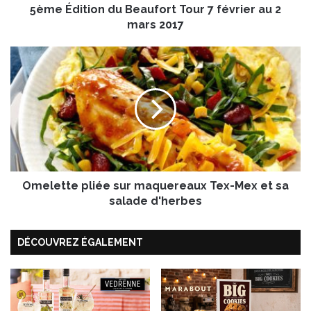
5ème Édition du Beaufort Tour 7 février au 2
o
n
mars 2017
d
u
O
B
m
e
e
a
l
u
e
f
t
o
t
r
e
t
p
T
Omelette pliée sur maquereaux Tex-Mex et sa
l
o
i
salade d'herbes
u
é
r
e
7
DÉCOUVREZ ÉGALEMENT
s
f
u
é
r
v
m
r
a