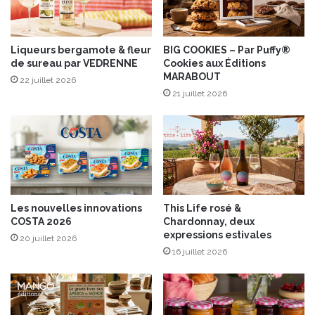
i
q
e
u
r
e
a
r
Liqueurs bergamote & fleur
BIG COOKIES – Par Puffy®
u
de sureau par VEDRENNE
Cookies aux Éditions
e
MARABOUT
2
a
22 juillet 2026
m
u
21 juillet 2026
a
x
r
T
s
e
2
x
0
-
1
M
7
e
Les nouvelles innovations
This Life rosé &
x
COSTA 2026
Chardonnay, deux
e
expressions estivales
20 juillet 2026
t
16 juillet 2026
s
a
s
a