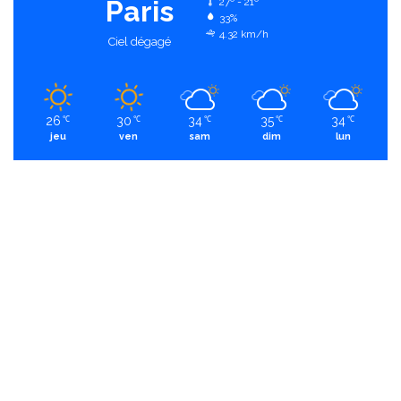
Paris
27º - 21º
33%
4.32 km/h
Ciel dégagé
26
30
34
35
34
℃
℃
℃
℃
℃
jeu
ven
sam
dim
lun