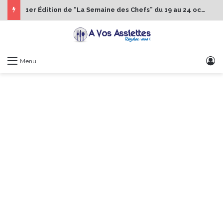
1er Édition de “La Semaine des Chefs” du 19 au 24 octobre 2026
S
Menu