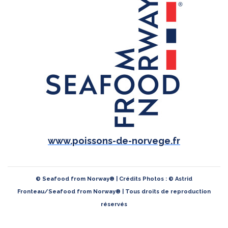
www.poissons-de-norvege.fr
© Seafood from Norway® | Crédits Photos : © Astrid
Fronteau/Seafood from Norway® | Tous droits de reproduction
réservés