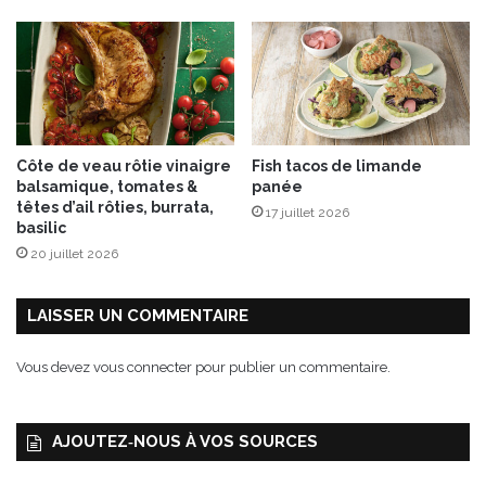
’
A
i
r
”
l
e
Côte de veau rôtie vinaigre
Fish tacos de limande
s
balsamique, tomates &
panée
a
têtes d’ail rôties, burrata,
17 juillet 2026
m
basilic
e
20 juillet 2026
d
i
1
LAISSER UN COMMENTAIRE
4
j
Vous devez
vous connecter
pour publier un commentaire.
u
i
n
AJOUTEZ‑NOUS À VOS SOURCES
2
0