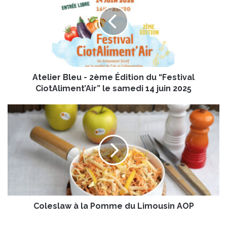
e
l
i
e
r
B
l
Atelier Bleu - 2ème Édition du “Festival
e
u
CiotAliment’Air” le samedi 14 juin 2025
-
2
C
è
o
m
l
e
e
É
s
d
l
i
a
t
w
i
à
o
Coleslaw à la Pomme du Limousin AOP
l
n
a
d
P