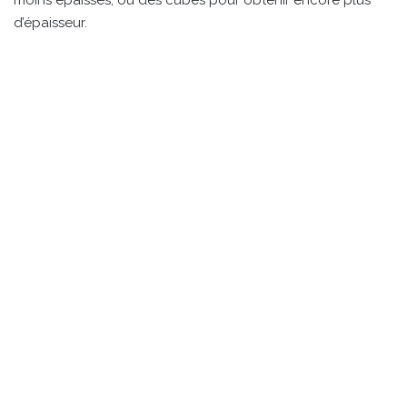
moins épaisses, ou des cubes pour obtenir encore plus
d’épaisseur.