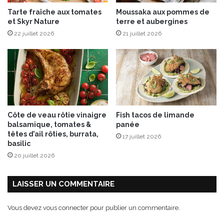
e
Tarte fraîche aux tomates
Moussaka aux pommes de
e
et Skyr Nature
terre et aubergines
n
22 juillet 2026
21 juillet 2026
”
a
v
e
c
L
’
A
Côte de veau rôtie vinaigre
Fish tacos de limande
t
balsamique, tomates &
panée
e
têtes d’ail rôties, burrata,
17 juillet 2026
l
basilic
i
20 juillet 2026
e
r
d
LAISSER UN COMMENTAIRE
u
C
Vous devez
vous connecter
pour publier un commentaire.
h
o