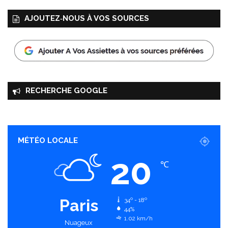
c
AJOUTEZ‑NOUS À VOS SOURCES
o
l
a
t
RECHERCHE GOOGLE
MÉTÉO LOCALE
20
℃
Paris
34º - 18º
44%
1.02 km/h
Nuageux