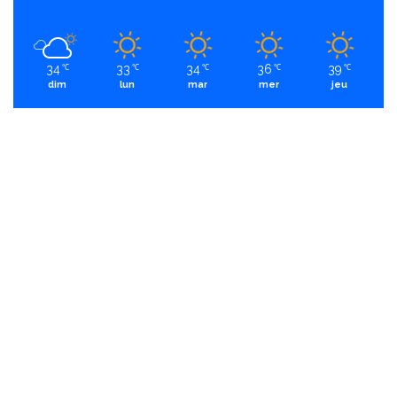
34
33
34
36
39
℃
℃
℃
℃
℃
dim
lun
mar
mer
jeu