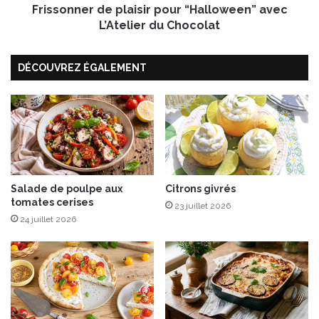
Frissonner de plaisir pour “Halloween” avec
r
d
L’Atelier du Chocolat
e
p
DÉCOUVREZ ÉGALEMENT
l
a
i
s
i
r
p
o
u
Salade de poulpe aux
Citrons givrés
tomates cerises
r
23 juillet 2026
“
24 juillet 2026
H
a
l
l
o
w