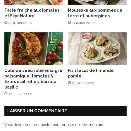
t
t
Tarte fraîche aux tomates
Moussaka aux pommes de
e
à
et Skyr Nature
terre et aubergines
s
l
p
22 juillet 2026
21 juillet 2026
a
é
t
t
r
i
u
l
i
l
t
a
e
n
f
Côte de veau rôtie vinaigre
Fish tacos de limande
t
u
balsamique, tomates &
panée
e
m
têtes d’ail rôties, burrata,
17 juillet 2026
s
é
basilic
!
e
20 juillet 2026
LAISSER UN COMMENTAIRE
Vous devez
vous connecter
pour publier un commentaire.