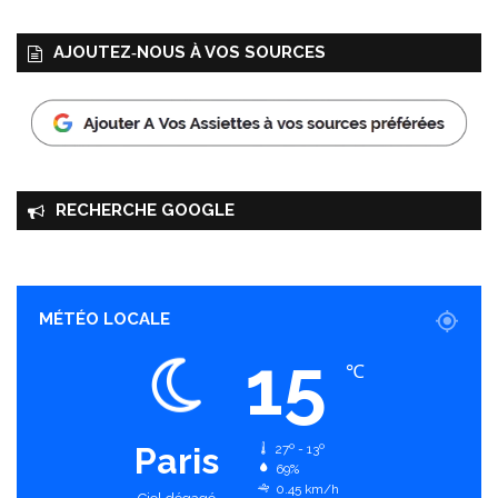
AJOUTEZ‑NOUS À VOS SOURCES
RECHERCHE GOOGLE
MÉTÉO LOCALE
15
℃
Paris
27º - 13º
69%
0.45 km/h