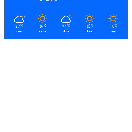
Ciel dégagé
27
35
34
36
35
℃
℃
℃
℃
℃
ven
sam
dim
lun
mar