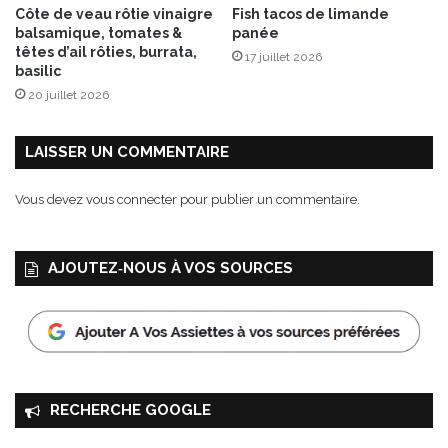
Côte de veau rôtie vinaigre
Fish tacos de limande
e
balsamique, tomates &
panée
s
têtes d’ail rôties, burrata,
17 juillet 2026
e
basilic
t
20 juillet 2026
r
é
u
LAISSER UN COMMENTAIRE
t
i
Vous devez
vous connecter
pour publier un commentaire.
l
i
s
AJOUTEZ‑NOUS À VOS SOURCES
a
b
l
e
s
p
o
RECHERCHE GOOGLE
u
r