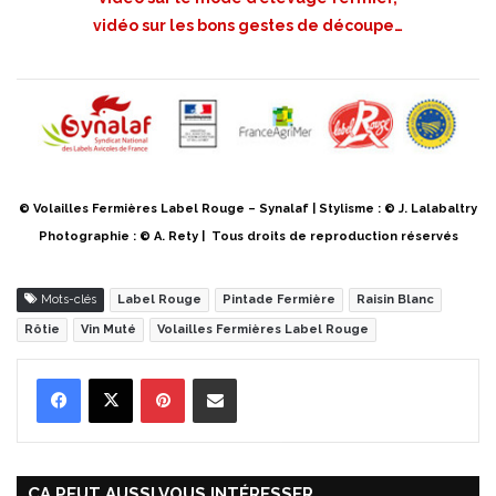
vidéo sur les bons gestes de découpe…
© Volailles Fermières Label Rouge – Synalaf | Stylisme : © J. Lalabaltry
Photographie : © A. Rety | Tous droits de reproduction réservés
Mots-clés
Label Rouge
Pintade Fermière
Raisin Blanc
Rôtie
Vin Muté
Volailles Fermières Label Rouge
Pinterest
Partager par Email
ÇA PEUT AUSSI VOUS INTÉRESSER