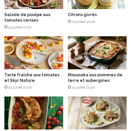
v
d
e
e
a
Salade de poulpe aux
Citrons givrés
c
u
tomates cerises
o
23 juillet 2026
x
c
24 juillet 2026
e
o
m
e
b
t
a
a
l
u
l
t
a
h
Tarte fraîche aux tomates
Moussaka aux pommes de
g
é
et Skyr Nature
terre et aubergines
e
v
s
22 juillet 2026
21 juillet 2026
e
p
r
r
t
a
t
i
q
u