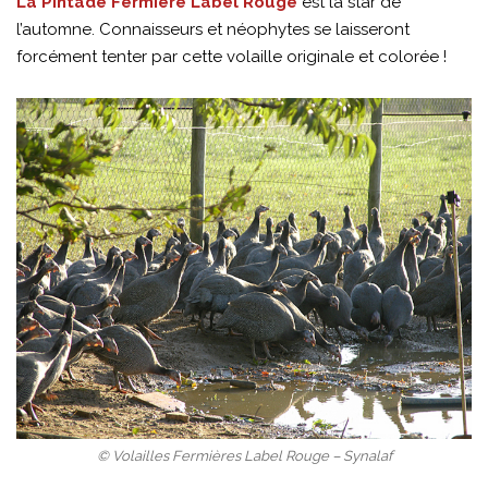
La Pintade Fermière Label Rouge
est la star de
l’automne. Connaisseurs et néophytes se laisseront
forcément tenter par cette volaille originale et colorée !
© Volailles Fermières Label Rouge – Synalaf