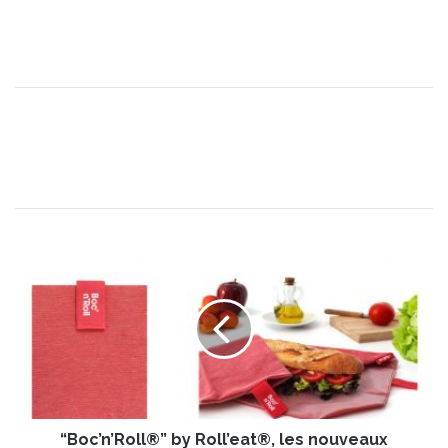
“
B
o
c
’
n
’
R
o
“Boc’n’Roll®” by Roll’eat®, les nouveaux
l