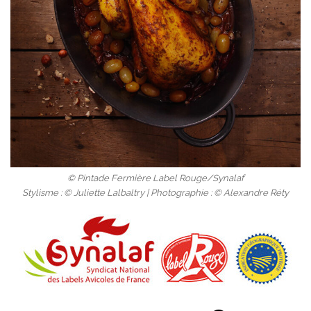
© Pintade Fermière Label Rouge/Synalaf
Stylisme : © Juliette Lalbaltry | Photographie : © Alexandre Réty