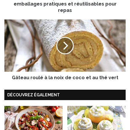
l
emballages pratiques et réutilisables pour
®
repas
”
b
G
y
â
R
t
o
e
l
a
l
u
’
r
e
o
a
u
t
Gâteau roulé à la noix de coco et au thé vert
l
®
é
,
à
l
DÉCOUVREZ ÉGALEMENT
l
e
a
s
n
n
o
o
i
u
x