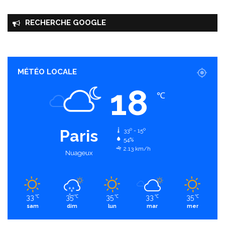
RECHERCHE GOOGLE
MÉTÉO LOCALE
18
℃
Paris
33º - 15º
54%
2.13 km/h
Nuageux
33
35
35
33
35
℃
℃
℃
℃
℃
sam
dim
lun
mar
mer