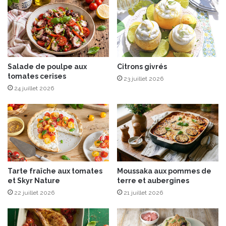
e
f
t
i
t
l
a
e
r
t
t
m
a
Salade de poulpe aux
Citrons givrés
i
tomates cerises
r
g
23 juillet 2026
e
n
24 juillet 2026
d
o
e
n
S
s
a
u
i
r
n
l
t
i
Tarte fraîche aux tomates
Moussaka aux pommes de
-
t
et Skyr Nature
terre et aubergines
J
d
22 juillet 2026
21 juillet 2026
a
e
c
p
q
o
u
l