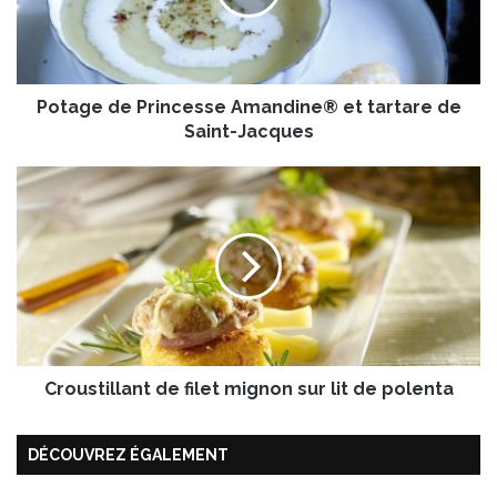
e
d
e
P
Potage de Princesse Amandine® et tartare de
r
i
Saint-Jacques
n
c
C
e
r
s
o
s
u
e
s
A
t
m
i
a
l
n
l
d
Croustillant de filet mignon sur lit de polenta
a
i
n
n
t
DÉCOUVREZ ÉGALEMENT
e
d
®
e