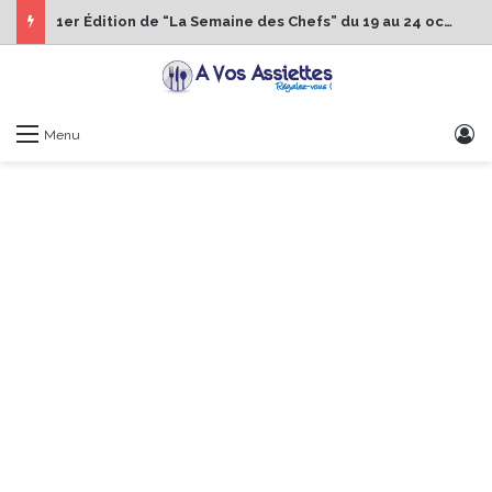
1er Édition de “La Semaine des Chefs” du 19 au 24 octobre 2026
S
Menu