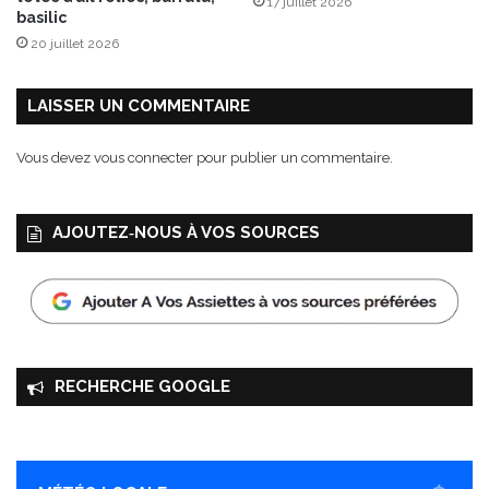
17 juillet 2026
e
basilic
R
20 juillet 2026
o
u
g
LAISSER UN COMMENTAIRE
e
e
Vous devez
vous connecter
pour publier un commentaire.
t
B
l
AJOUTEZ‑NOUS À VOS SOURCES
a
n
c
RECHERCHE GOOGLE