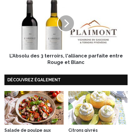
a
’
u
A
c
b
o
s
n
o
f
l
i
u
t
d
e
L’Absolu des 3 terroirs, l'alliance parfaite entre
e
s
Rouge et Blanc
3
t
DÉCOUVREZ ÉGALEMENT
e
r
r
o
i
r
s
,
l
Salade de poulpe aux
Citrons givrés