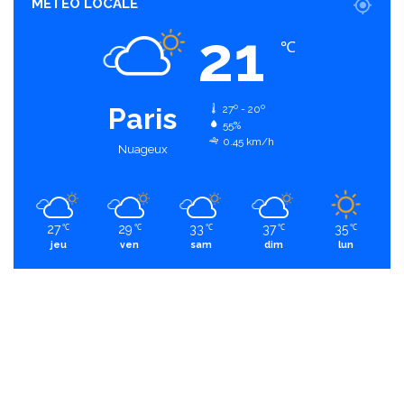
MÉTÉO LOCALE
21
℃
Paris
27º - 20º
55%
0.45 km/h
Nuageux
27
29
33
37
35
℃
℃
℃
℃
℃
jeu
ven
sam
dim
lun