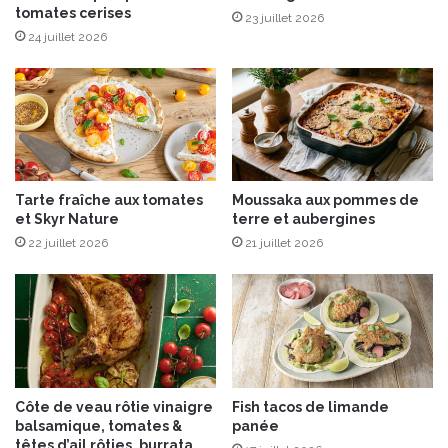
tomates cerises
'
23 juillet 2026
a
24 juillet 2026
l
l
i
a
n
c
e
Tarte fraîche aux tomates
Moussaka aux pommes de
p
et Skyr Nature
terre et aubergines
a
22 juillet 2026
21 juillet 2026
r
f
a
i
t
e
e
n
Côte de veau rôtie vinaigre
Fish tacos de limande
t
balsamique, tomates &
panée
r
têtes d’ail rôties, burrata,