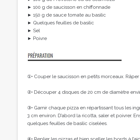
► 100 g de saucisson en chiffonnade
► 150 g de sauce tomate au basilic
► Quelques feuilles de basilic
► Sel
► Poivre
①• Couper le saucisson en petits morceaux. Râper
②• Découper 4 disques de 20 cm de diamètre envir
③• Garnir chaque pizza en répartissant tous les ing
3 cm environ. D’abord la ricotta, saler et poivrer. E
quelques feuilles de basilic ciselées.
④• Replier les pizzas et bien sceller les bords à l’a