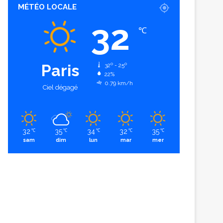
MÉTÉO LOCALE
32
℃
Paris
32º - 25º
22%
0.79 km/h
Ciel dégagé
32
35
34
32
35
℃
℃
℃
℃
℃
sam
dim
lun
mar
mer