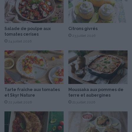
e
s
d
e
t
Salade de poulpe aux
Citrons givrés
tomates cerises
e
23 juillet 2026
r
24 juillet 2026
r
e
P
o
m
p
a
Tarte fraîche aux tomates
Moussaka aux pommes de
d
et Skyr Nature
terre et aubergines
o
22 juillet 2026
21 juillet 2026
u
r
L
a
b