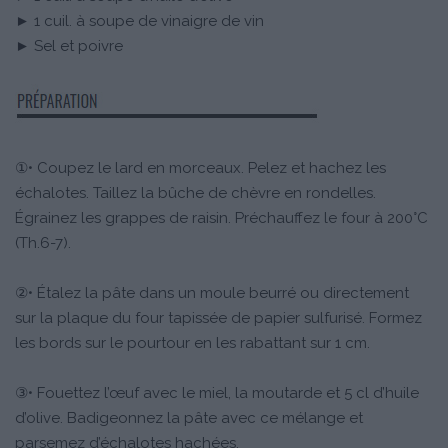
► 1 cuil. à soupe de vinaigre de vin
► Sel et poivre
①• Coupez le lard en morceaux. Pelez et hachez les
échalotes. Taillez la bûche de chèvre en rondelles.
Égrainez les grappes de raisin. Préchauffez le four à 200°C
(Th.6-7).
②• Étalez la pâte dans un moule beurré ou directement
sur la plaque du four tapissée de papier sulfurisé. Formez
les bords sur le pourtour en les rabattant sur 1 cm.
③• Fouettez l’œuf avec le miel, la moutarde et 5 cl d’huile
d’olive. Badigeonnez la pâte avec ce mélange et
parsemez d’échalotes hachées.