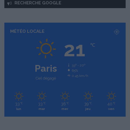
RECHERCHE GOOGLE
MÉTÉO LOCALE
21
℃
Paris
33º - 20º
65%
0.45 km/h
Ciel dégagé
33
33
36
39
40
℃
℃
℃
℃
℃
lun
mar
mer
jeu
ven