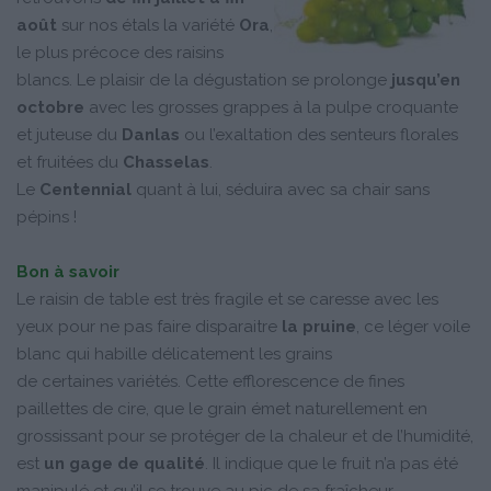
août
sur nos étals la variété
Ora
,
le plus précoce des raisins
blancs. Le plaisir de la dégustation se prolonge
jusqu’en
octobre
avec les grosses grappes à la pulpe croquante
et juteuse du
Danlas
ou l’exaltation des senteurs florales
et fruitées du
Chasselas
.
Le
Centennial
quant à lui, séduira avec sa chair sans
pépins !
Bon à savoir
Le raisin de table est très fragile et se caresse avec les
yeux pour ne pas faire disparaitre
la pruine
, ce léger voile
blanc qui habille délicatement les grains
de certaines variétés. Cette efflorescence de fines
paillettes de cire, que le grain émet naturellement en
grossissant pour se protéger de la chaleur et de l’humidité,
est
un gage de qualité
. Il indique que le fruit n’a pas été
manipulé et qu’il se trouve au pic de sa fraîcheur.