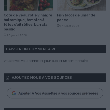
e
l
R
Côte de veau rôtie vinaigre
Fish tacos de limande
o
balsamique, tomates &
panée
u
têtes d’ail rôties, burrata,
17 juillet 2026
g
basilic
e
20 juillet 2026
LAISSER UN COMMENTAIRE
Vous devez
vous connecter
pour publier un commentaire.
AJOUTEZ‑NOUS À VOS SOURCES