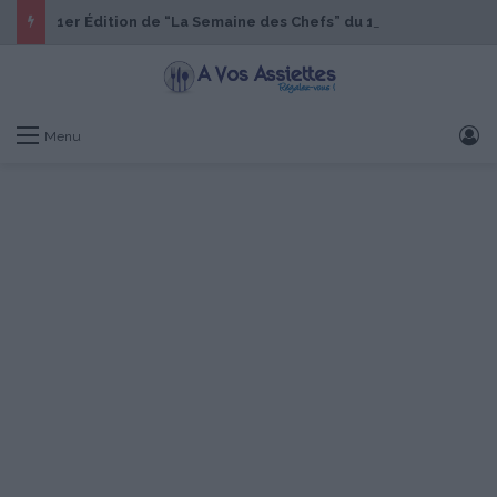
1er Édition de “La Semaine des Chefs” du 19 au 24 octobre 2026
S
Menu