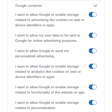
Google consents
I want to allow Google to enable storage
related to advertising like cookies on web or
device identifiers in apps.
I want to allow my user data to be sent to
Google for online advertising purposes.
www.raisin-de-table.fr
I want to allow Google to send me
personalized advertising.
© AOP Raisin de Table | Crédit Photo : © StockFood_Bauer Syndication
I want to allow Google to enable storage
Tous droits de reproduction réservés
related to analytics like cookies on web or
device identifiers in apps.
Mots-clés
AOP Raisin de Table
Fromage de Chèvre
Lard
I want to allow Google to enable storage
related to functionality of the website or app.
Pizza
Raisins de Nos Régions
I want to allow Google to enable storage
Pinterest
Partager par Email
related to personalization.