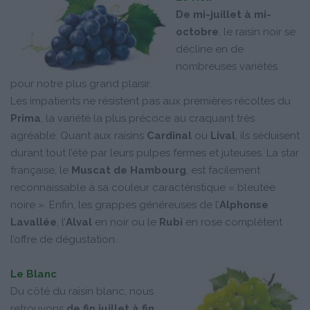
De mi-juillet à mi-
octobre
, le raisin noir se
décline en de
nombreuses variétés
pour notre plus grand plaisir.
Les impatients ne résistent pas aux premières récoltes du
Prima
, la variété la plus précoce au craquant très
agréable. Quant aux raisins
Cardinal
ou
Lival
, ils séduisent
durant tout l’été par leurs pulpes fermes et juteuses. La star
française, le
Muscat de Hambourg
, est facilement
reconnaissable à sa couleur caractéristique « bleutée
noire ». Enfin, les grappes généreuses de l’
Alphonse
Lavallée
, l’
Alval
en noir ou le
Rubi
en rose complètent
l’offre de dégustation.
Le Blanc
Du côté du raisin blanc, nous
retrouvons
de fin juillet à fin