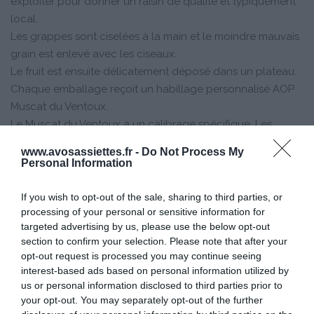
exploiter pour donner un raisin de qualité et typiquement
local.
Les grappes sont ciselées à la main et le moindre mauvais
grain est enlevé avec les ciseaux.
Le fruit est ensuite délicatement déposé dans un plateau.
Chaque emballage reçoit un habillage personnalisé AOP
Muscat du Ventoux.
Le Muscat du Ventoux a un calibrage spécifique. Les
grappes sont souples, belles et la teneur en sucre est de
www.avosassiettes.fr -
Do Not Process My
18 g minimum pour 100 g. Les grains sont réguliers,
Personal Information
parfaitement sains et recouverts de leur pruine (dépôt
blanchâtre naturel sur le fruit), leur couleur uniformément
If you wish to opt-out of the sale, sharing to third parties, or
bleutée.
processing of your personal or sensitive information for
targeted advertising by us, please use the below opt-out
section to confirm your selection. Please note that after your
l’AOP Raisin de table
opt-out request is processed you may continue seeing
L’objectif de l’AOP est de piloter pour le
interest-based ads based on personal information utilized by
compte de ses membres des stratégies
us or personal information disclosed to third parties prior to
d’adaptation de l’offre et de la
your opt-out. You may separately opt-out of the further