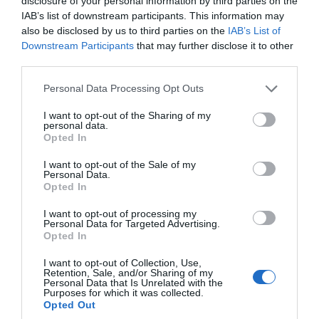
disclosure of your personal information by third parties on the
demande pendant les campagnes de
IAB’s list of downstream participants. This information may
commercialisation et sur le long terme pour la cerise de
also be disclosed by us to third parties on the
IAB’s List of
table. Elle met donc en place et pilote des mesures de
Downstream Participants
that may further disclose it to other
prévention et de gestion de crise. L’AOP se positionne
third parties.
comme l’interlocuteur unique auprès des pouvoirs publics
Please note that this website/app uses one or more Google
Personal Data Processing Opt Outs
pour la politique nationale du produit concernant la
services and may gather and store information including but
réglementation communautaire et internationale.
not limited to your visit or usage behaviour. You may click to
I want to opt-out of the Sharing of my
personal data.
La mission de l’AOP Raisin de table est de renforcer la
grant or deny consent to Google and its third-party tags to
Opted In
position des producteurs. L’AOP représente collectivement
use your data for below specified purposes in below Google
consent section.
les organisations de producteurs auprès des instances
I want to opt-out of the Sale of my
Personal Data.
publiques et professionnelles et en fait donc un
Opted In
interlocuteur privilégié des pouvoirs publics. Il s’agit donc
I want to opt-out of processing my
de soutenir les producteurs, à s’adapter aux nouvelles
Personal Data for Targeted Advertising.
contraintes du marché, d’améliorer la qualité des produits
Opted In
et sa valorisation et de peser plus grâce à la force du
I want to opt-out of Collection, Use,
regroupement.
Retention, Sale, and/or Sharing of my
Personal Data that Is Unrelated with the
Purposes for which it was collected.
Opted Out