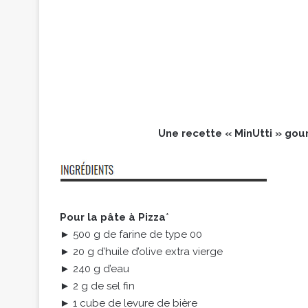
Une recette « MinUtti » gour
Pour la pâte à Pizza
*
► 500 g de farine de type 00
► 20 g d’huile d’olive extra vierge
► 240 g d’eau
► 2 g de sel fin
► 1 cube de levure de bière