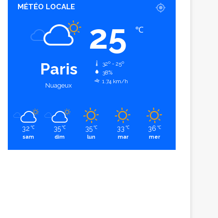
MÉTÉO LOCALE
25
℃
Paris
32º - 25º
38%
1.74 km/h
Nuageux
32
35
35
33
36
℃
℃
℃
℃
℃
sam
dim
lun
mar
mer