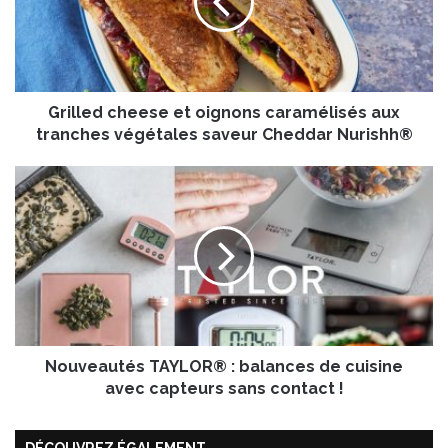
l
e
d
c
h
Grilled cheese et oignons caramélisés aux
e
e
tranches végétales saveur Cheddar Nurishh®
s
e
N
e
o
t
u
o
v
i
e
g
a
n
u
o
t
n
é
s
Nouveautés TAYLOR® : balances de cuisine
s
c
T
avec capteurs sans contact !
a
A
r
Y
a