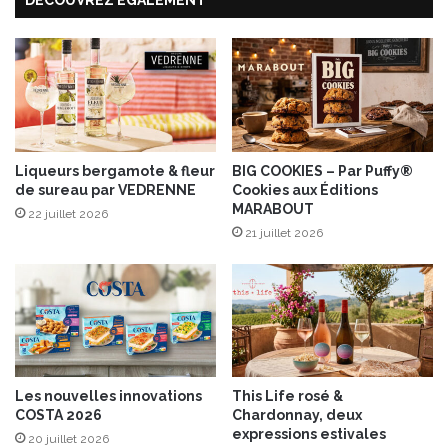
DÉCOUVREZ ÉGALEMENT
L
m
O
é
R
l
®
i
:
s
b
é
a
s
l
a
a
Liqueurs bergamote & fleur
BIG COOKIES – Par Puffy®
u
de sureau par VEDRENNE
Cookies aux Éditions
n
MARABOUT
x
c
22 juillet 2026
t
e
21 juillet 2026
r
s
a
d
n
e
c
c
h
u
e
i
s
s
Les nouvelles innovations
This Life rosé &
v
i
COSTA 2026
Chardonnay, deux
é
n
expressions estivales
20 juillet 2026
g
e