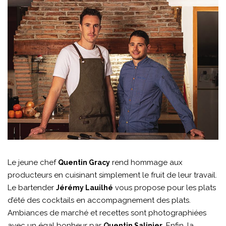
Le jeune chef
rend hommage aux
Quentin Gracy
producteurs en cuisinant simplement le fruit de leur travail.
Le bartender
vous propose pour les plats
Jérémy Lauilhé
d’été des cocktails en accompagnement des plats.
Ambiances de marché et recettes sont photographiées
avec un égal bonheur par
. Enfin, la
Quentin Salinier