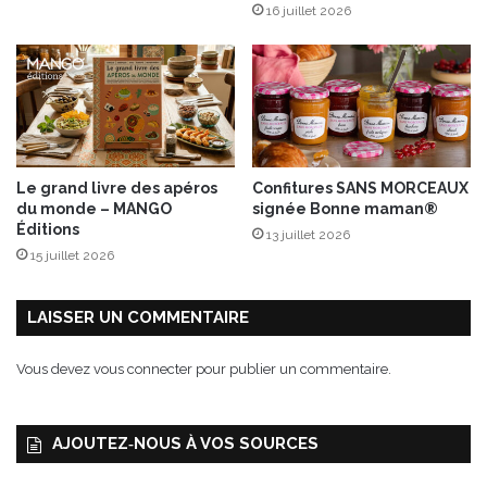
16 juillet 2026
é
a
t
v
a
e
l
c
e
c
s
a
s
p
a
t
Le grand livre des apéros
Confitures SANS MORCEAUX
v
e
du monde – MANGO
signée Bonne maman®
e
u
Éditions
13 juillet 2026
u
r
15 juillet 2026
r
s
C
s
h
a
LAISSER UN COMMENTAIRE
e
n
d
s
Vous devez
vous connecter
pour publier un commentaire.
d
c
a
o
r
n
AJOUTEZ‑NOUS À VOS SOURCES
N
t
u
a