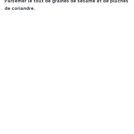
Parsemer le tout de graines de sésame et de pluches
de coriandre.