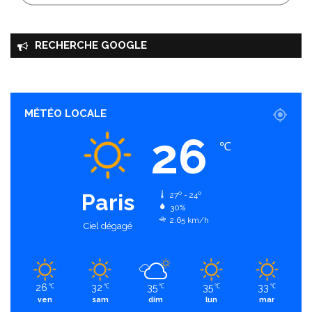
RECHERCHE GOOGLE
MÉTÉO LOCALE
26
℃
Paris
27º - 24º
30%
2.65 km/h
Ciel dégagé
26
32
35
35
33
℃
℃
℃
℃
℃
ven
sam
dim
lun
mar