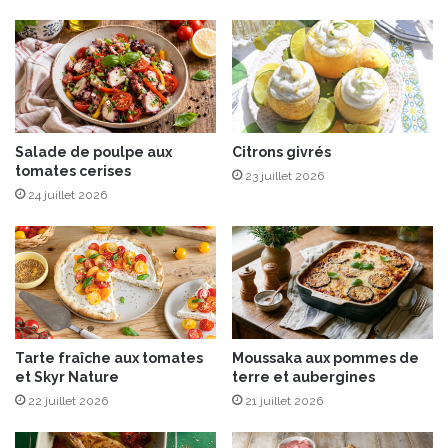
s
s
c
h
i
c
h
e
Salade de poulpe aux
Citrons givrés
s
tomates cerises
23 juillet 2026
24 juillet 2026
Tarte fraîche aux tomates
Moussaka aux pommes de
et Skyr Nature
terre et aubergines
22 juillet 2026
21 juillet 2026