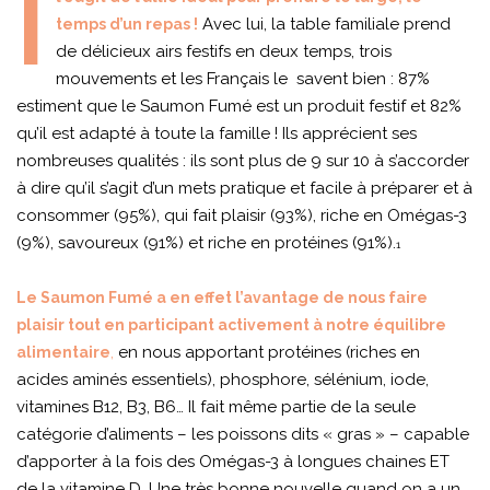
I
Avec lui, la table familiale prend
temps d’un repas !
de délicieux airs festifs en deux temps, trois
mouvements et les Français le savent bien : 87%
estiment que le Saumon Fumé est un produit festif et 82%
qu’il est adapté à toute la famille ! Ils apprécient ses
nombreuses qualités : ils sont plus de 9 sur 10 à s’accorder
à dire qu’il s’agit d’un mets pratique et facile à préparer et à
consommer (95%), qui fait plaisir (93%), riche en Omégas-3
(9%), savoureux (91%) et riche en protéines (91%).
1
Le Saumon Fumé a en effet l’avantage de nous faire
plaisir tout en participant activement à notre équilibre
,
en nous apportant protéines (riches en
alimentaire
acides aminés essentiels), phosphore, sélénium, iode,
vitamines B12, B3, B6… Il fait même partie de la seule
catégorie d’aliments – les poissons dits « gras » – capable
d’apporter à la fois des Omégas-3 à longues chaines ET
de la vitamine D. Une très bonne nouvelle quand on a un