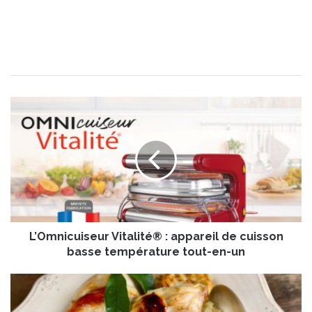
L
’
O
m
n
i
c
u
i
L’Omnicuiseur Vitalité® : appareil de cuisson
s
e
basse température tout-en-un
u
r
L
V
a
i
p