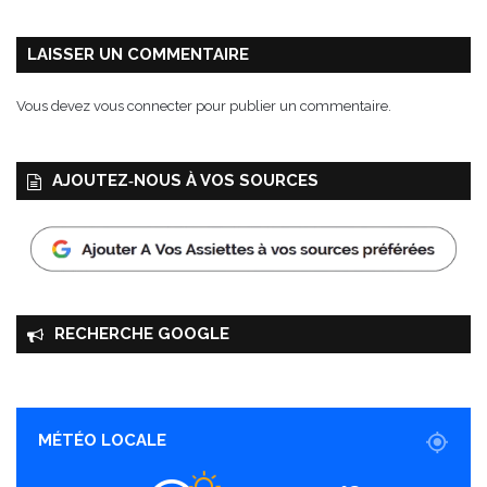
o
u
t
LAISSER UN COMMENTAIRE
-
e
Vous devez
vous connecter
pour publier un commentaire.
n
-
u
AJOUTEZ‑NOUS À VOS SOURCES
n
RECHERCHE GOOGLE
MÉTÉO LOCALE