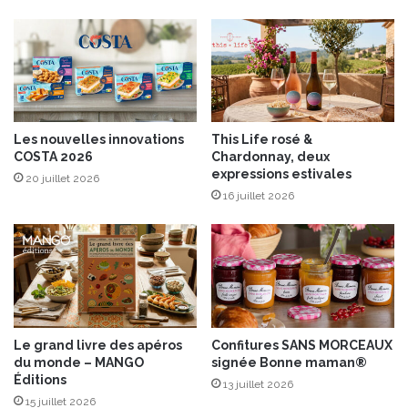
s
l
s
l
o
é
n
s
b
a
s
Les nouvelles innovations
This Life rosé &
s
COSTA 2026
Chardonnay, deux
e
expressions estivales
20 juillet 2026
t
16 juillet 2026
e
m
p
é
r
a
t
u
Le grand livre des apéros
Confitures SANS MORCEAUX
r
du monde – MANGO
signée Bonne maman®
e
Éditions
13 juillet 2026
t
15 juillet 2026