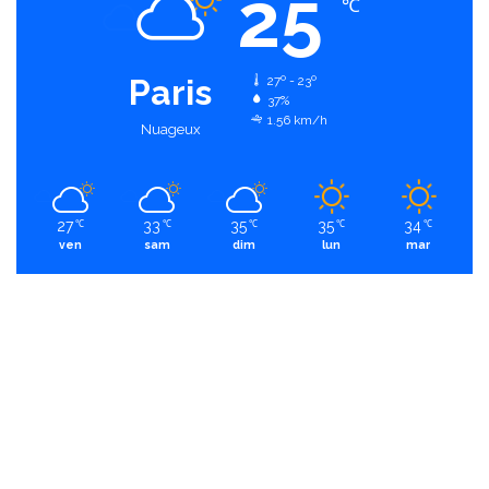
25
℃
Paris
27º - 23º
37%
1.56 km/h
Nuageux
27
33
35
35
34
℃
℃
℃
℃
℃
ven
sam
dim
lun
mar