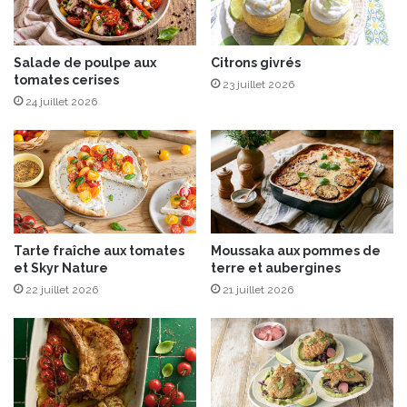
é
e
,
p
Salade de poulpe aux
Citrons givrés
tomates cerises
a
23 juillet 2026
r
24 juillet 2026
M
i
c
h
e
l
B
Tarte fraîche aux tomates
Moussaka aux pommes de
a
et Skyr Nature
terre et aubergines
r
22 juillet 2026
21 juillet 2026
e
l
&
C
h
r
i