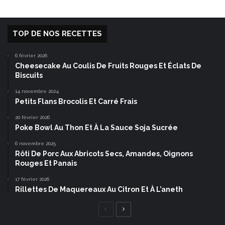
TOP DE NOS RECETTES
6 février 2026
Cheesecake Au Coulis De Fruits Rouges Et Éclats De
Biscuits
14 novembre 2024
Petits Flans Brocolis Et Carré Frais
20 février 2026
Poke Bowl Au Thon Et À La Sauce Soja Sucrée
6 novembre 2025
Rôti De Porc Aux Abricots Secs, Amandes, Oignons
Rouges Et Panais
17 février 2026
Rillettes De Maquereaux Au Citron Et À L’aneth
Page
Page
précédente
suivante