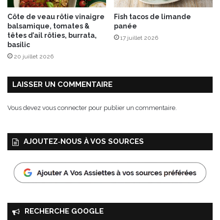
s
Côte de veau rôtie vinaigre
Fish tacos de limande
t
balsamique, tomates &
panée
o
têtes d’ail rôties, burrata,
17 juillet 2026
p
basilic
h
20 juillet 2026
e
M
o
LAISSER UN COMMENTAIRE
n
t
Vous devez
vous connecter
pour publier un commentaire.
a
g
n
AJOUTEZ‑NOUS À VOS SOURCES
o
n
a
u
x
É
d
RECHERCHE GOOGLE
i