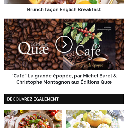
ç
Brunch façon English Breakfast
o
n
E
“
n
C
g
a
l
f
i
é
s
”
h
L
B
a
r
g
e
“Café” La grande épopée, par Michel Barel &
r
a
a
Christophe Montagnon aux Éditions Quæ
k
n
f
d
DÉCOUVREZ ÉGALEMENT
a
e
s
é
t
p
o
p