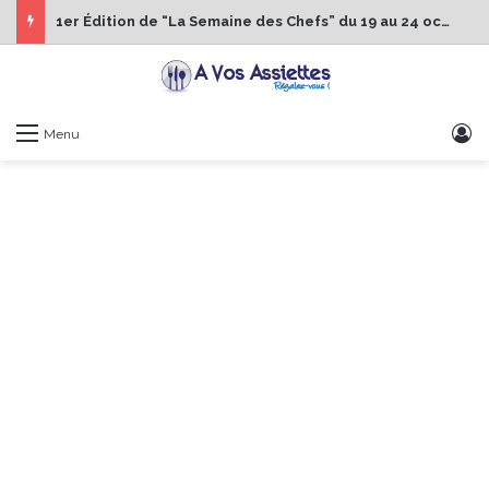
1er Édition de “La Semaine des Chefs” du 19 au 24 octobre 2026
S
Menu