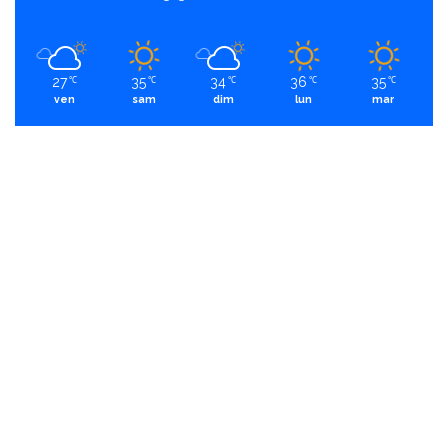
27
35
34
36
35
℃
℃
℃
℃
℃
ven
sam
dim
lun
mar