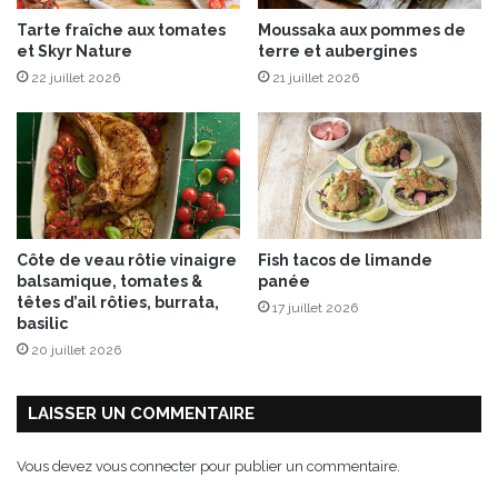
s
Tarte fraîche aux tomates
Moussaka aux pommes de
e
et Skyr Nature
terre et aubergines
c
22 juillet 2026
21 juillet 2026
s
Côte de veau rôtie vinaigre
Fish tacos de limande
balsamique, tomates &
panée
têtes d’ail rôties, burrata,
17 juillet 2026
basilic
20 juillet 2026
LAISSER UN COMMENTAIRE
Vous devez
vous connecter
pour publier un commentaire.