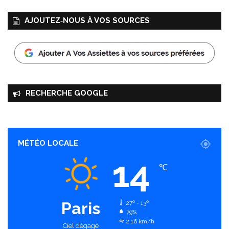
AJOUTEZ‑NOUS À VOS SOURCES
RECHERCHE GOOGLE
MÉTÉO LOCALE
14
℃
Paris
27º - 13º
79%
2.16 km/h
Ciel dégagé