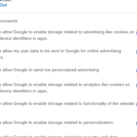
Out
consents
o allow Google to enable storage related to advertising like cookies on
evice identifiers in apps.
ierge extra et zestes d'agrumes semi-confits
o allow my user data to be sent to Google for online advertising
Pour faire honneur aux sardines
 les sentiers maritimes.
s.
Bretagne, le cuisinier de Pointe de Penmarc’h a imaginé
to allow Google to send me personalized advertising.
p’s et de saveurs. Préparées à l’ancienne et emboîtées
iodé – se marient à la perfection avec les arômes fruités de
o allow Google to enable storage related to analytics like cookies on
salées des zestes d’agrumes confits.
evice identifiers in apps.
astes et aux nuances de sa région d’origine !
o allow Google to enable storage related to functionality of the website
sur une tartine de pain de campagne légèrement beurrée
o allow Google to enable storage related to personalization.
ettes improvisées simples et gourmandes.
o allow Google to enable storage related to security, including