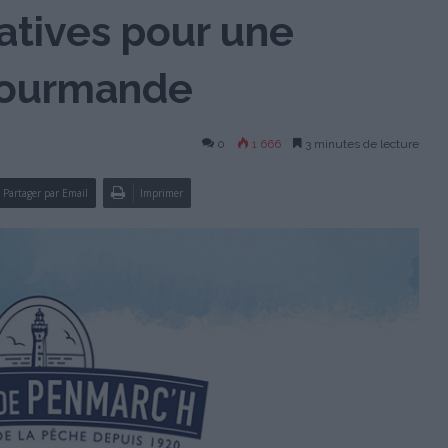
atives pour une
 gourmande
0
1 666
3 minutes de lecture
Partager par Email
Imprimer