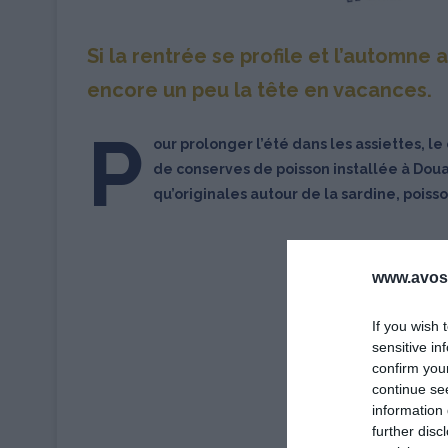
Si la rentrée se profile et l’automne
encore un peu la tête en vacances.
P
our prolonger l’été dans les assiettes, 
de conserves de poisson installée à Dou
qu’originales autour de la sardine, poiss
www.avosa
If you wish 
sensitive in
confirm you
continue se
information 
further disc