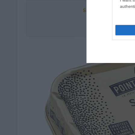
authenti
Sardines à l'ancienne 
et zestes d'
Poids net :