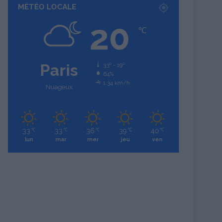
MÉTÉO LOCALE
20
℃
Paris
33º - 19º
64%
1.34 km/h
Nuageux
33
33
36
39
40
℃
℃
℃
℃
℃
lun
mar
mer
jeu
ven