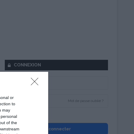
CONNEXION
sonal or
Mot de passe oublié ?
ection to
ou may
Se souvenir de moi
 personal
out of the
 downstream
Se connecter