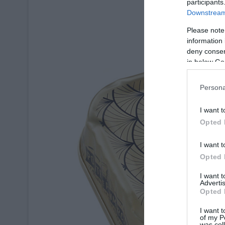
participants
Downstream 
Please note
information 
deny consent
in below Go
Persona
I want t
Opted 
I want t
Opted 
I want 
Advertis
Opted 
I want t
of my P
was col