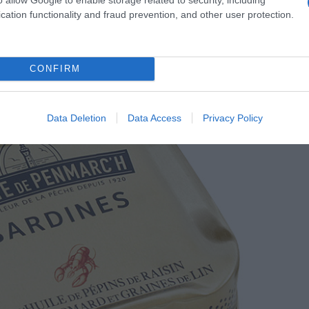
cation functionality and fraud prevention, and other user protection.
à l'huile d'olive vierge extra
agrumes semi-confits
 115g – Prix : 5,50 €
CONFIRM
Data Deletion
Data Access
Privacy Policy