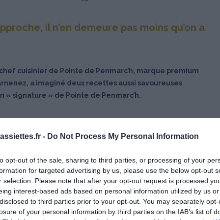
 approche, il n’en demeure pas moins qu’on a
le chef cuisinier de Pointe de Penmarc’h, marque premium
arnenez, a imaginé deux recettes aussi savoureuses
on « signature » de Pointe de Penmarc’h.
ssiettes.fr -
Do Not Process My Personal Information
to opt-out of the sale, sharing to third parties, or processing of your per
formation for targeted advertising by us, please use the below opt-out s
r selection. Please note that after your opt-out request is processed y
eing interest-based ads based on personal information utilized by us or
disclosed to third parties prior to your opt-out. You may separately opt-
losure of your personal information by third parties on the IAB’s list of