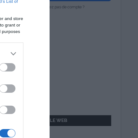
B’s List of
Vous n'avez pas de compte ?
er and store
to grant or
ed purposes
AILLEURS SUR LE WEB