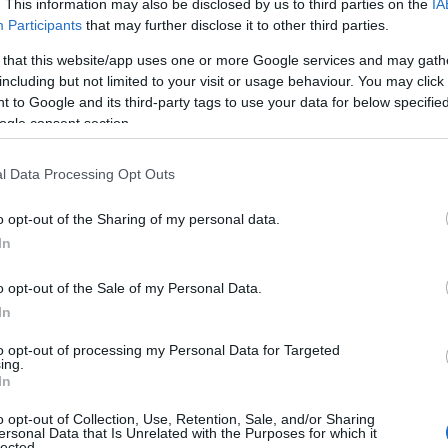
. This information may also be disclosed by us to third parties on the
IA
Participants
that may further disclose it to other third parties.
 that this website/app uses one or more Google services and may gath
including but not limited to your visit or usage behaviour. You may click 
 to Google and its third-party tags to use your data for below specifi
ogle consent section.
l Data Processing Opt Outs
o opt-out of the Sharing of my personal data.
In
o opt-out of the Sale of my Personal Data.
In
to opt-out of processing my Personal Data for Targeted
ing.
In
o opt-out of Collection, Use, Retention, Sale, and/or Sharing
ersonal Data that Is Unrelated with the Purposes for which it
lected.