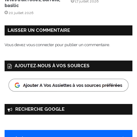
17 juillet 2026
é
basilic
t
20 juillet 2026
é
b
r
LAISSER UN COMMENTAIRE
a
i
Vous devez
vous connecter
pour publier un commentaire.
s
é
s
AJOUTEZ‑NOUS À VOS SOURCES
RECHERCHE GOOGLE