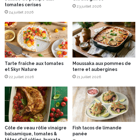
tomates cerises
t
23 juillet 2026
t
24 juillet 2026
e
-
b
a
s
i
l
Tarte fraîche aux tomates
Moussaka aux pommes de
i
et Skyr Nature
terre et aubergines
c
22 juillet 2026
21 juillet 2026
,
l
é
g
u
m
e
s
Côte de veau rôtie vinaigre
Fish tacos de limande
d
balsamique, tomates &
panée
’
têtes d’ail rôties, burrata,