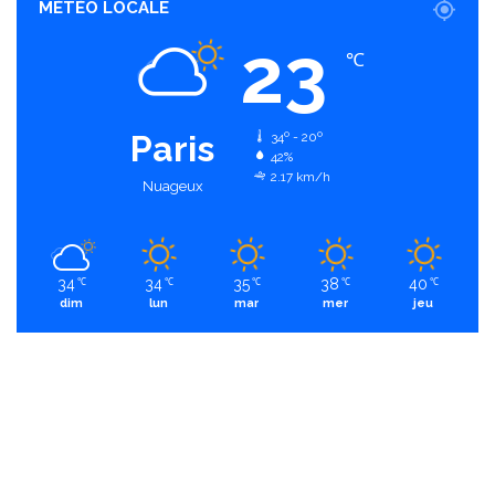
MÉTÉO LOCALE
23
℃
Paris
34º - 20º
42%
2.17 km/h
Nuageux
34
34
35
38
40
℃
℃
℃
℃
℃
dim
lun
mar
mer
jeu