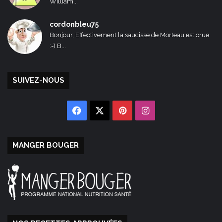
William...
cordonbleu75
Bonjour, Effectivement la saucisse de Morteau est crue
:-) B...
SUIVEZ-NOUS
Facebook
X
Pinterest
Instagram
MANGER BOUGER