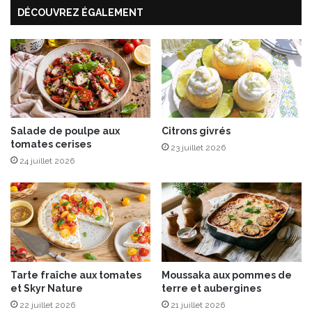
DÉCOUVREZ ÉGALEMENT
c
e
r
a
u
u
s
b
t
a
a
c
c
o
é
n
s
Salade de poulpe aux
Citrons givrés
tomates cerises
23 juillet 2026
24 juillet 2026
Tarte fraîche aux tomates
Moussaka aux pommes de
et Skyr Nature
terre et aubergines
22 juillet 2026
21 juillet 2026