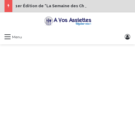
1er Édition de “La Semaine des Chefs” du 19 au 24 octobre 2026
S
Menu