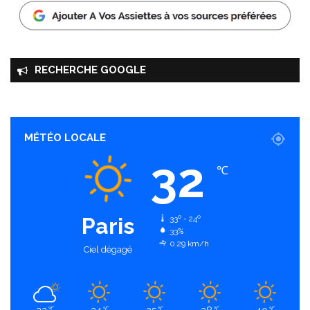
RECHERCHE GOOGLE
MÉTÉO LOCALE
32
℃
Paris
33º - 24º
33%
0.29 km/h
Ciel dégagé
℃
℃
℃
℃
℃