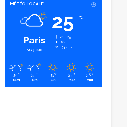
MÉTÉO LOCALE
25
℃
Paris
32º - 25º
38%
1.74 km/h
Nuageux
32
35
35
33
36
℃
℃
℃
℃
℃
sam
dim
lun
mar
mer