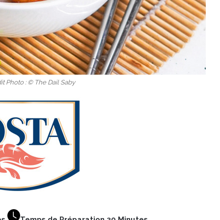
t Photo : © The Dail Saby
es
Temps de Préparation 30 Minutes