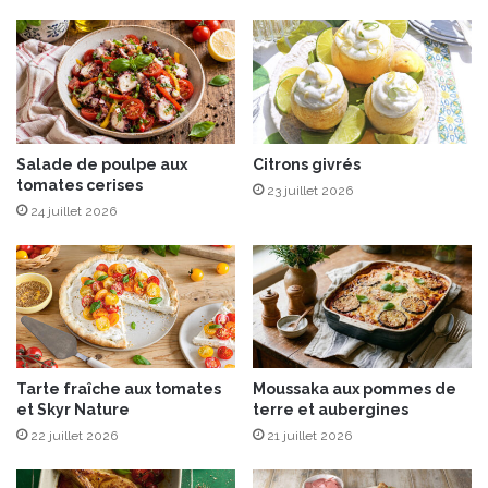
n
o
n
e
m
e
t
Salade de poulpe aux
Citrons givrés
l
tomates cerises
e
23 juillet 2026
s
24 juillet 2026
k
y
r
e
n
b
o
Tarte fraîche aux tomates
Moussaka aux pommes de
u
et Skyr Nature
terre et aubergines
t
22 juillet 2026
21 juillet 2026
e
i
l