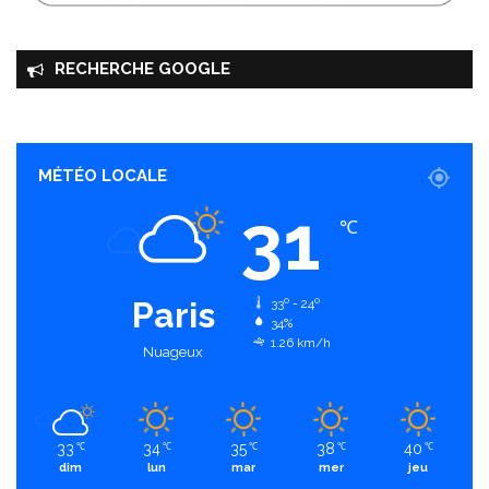
RECHERCHE GOOGLE
MÉTÉO LOCALE
31
℃
Paris
33º - 24º
34%
1.26 km/h
Nuageux
33
34
35
38
40
℃
℃
℃
℃
℃
dim
lun
mar
mer
jeu