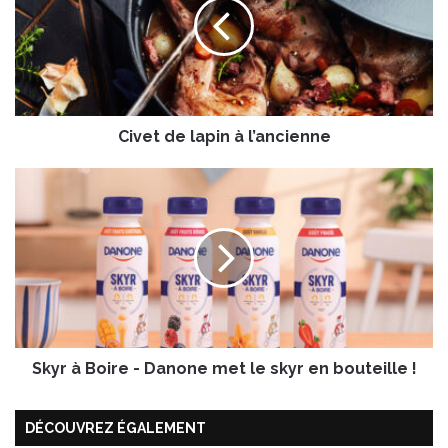
e
t
d
e
l
a
Civet de lapin à l’ancienne
p
i
n
S
à
k
l
y
’
r
a
à
n
B
c
o
i
i
e
r
n
Skyr à Boire - Danone met le skyr en bouteille !
e
n
-
e
D
DÉCOUVREZ ÉGALEMENT
a