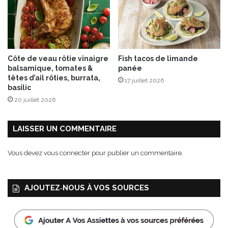
l
e
!
Côte de veau rôtie vinaigre
Fish tacos de limande
balsamique, tomates &
panée
têtes d’ail rôties, burrata,
17 juillet 2026
basilic
20 juillet 2026
LAISSER UN COMMENTAIRE
Vous devez
vous connecter
pour publier un commentaire.
AJOUTEZ‑NOUS À VOS SOURCES