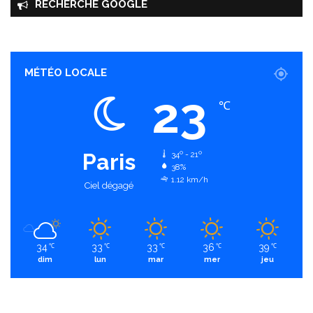
RECHERCHE GOOGLE
MÉTÉO LOCALE
23
℃
Paris
34º - 21º
38%
1.12 km/h
Ciel dégagé
34
33
33
36
39
℃
℃
℃
℃
℃
dim
lun
mar
mer
jeu