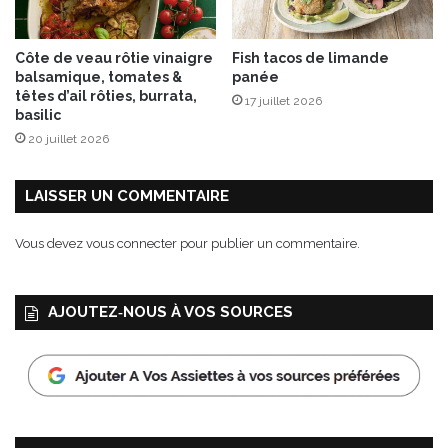
t
c
r
Côte de veau rôtie vinaigre
Fish tacos de limande
è
balsamique, tomates &
panée
m
têtes d’ail rôties, burrata,
17 juillet 2026
e
basilic
c
20 juillet 2026
u
r
r
LAISSER UN COMMENTAIRE
y
c
Vous devez
vous connecter
pour publier un commentaire.
i
b
o
AJOUTEZ‑NOUS À VOS SOURCES
u
l
e
t
t
e