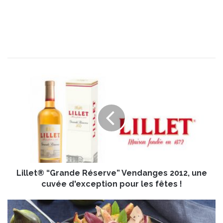
L
i
l
l
e
t
®
“
G
Lillet® “Grande Réserve” Vendanges 2012, une
r
a
cuvée d'exception pour les fêtes !
n
d
T
e
a