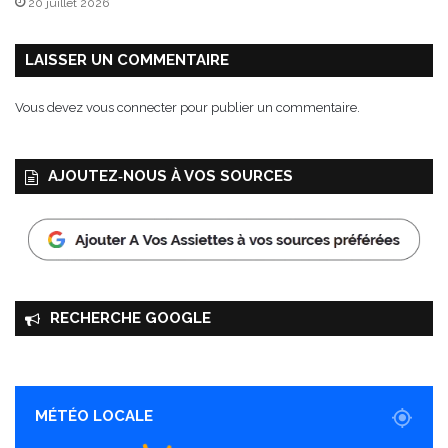
20 juillet 2026
u
r
l
LAISSER UN COMMENTAIRE
e
s
Vous devez
vous connecter
pour publier un commentaire.
f
ê
t
AJOUTEZ‑NOUS À VOS SOURCES
e
s
!
RECHERCHE GOOGLE
MÉTÉO LOCALE