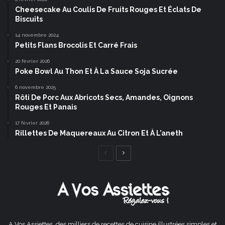
Cheesecake Au Coulis De Fruits Rouges Et Éclats De
Biscuits
14 novembre 2024
Petits Flans Brocolis Et Carré Frais
20 février 2026
Poke Bowl Au Thon Et À La Sauce Soja Sucrée
6 novembre 2025
Rôti De Porc Aux Abricots Secs, Amandes, Oignons
Rouges Et Panais
17 février 2026
Rillettes De Maquereaux Au Citron Et À L’aneth
Page
Page
précédente
suivante
A Vos Assiettes, des milliers de recettes de cuisine illustrées simples et