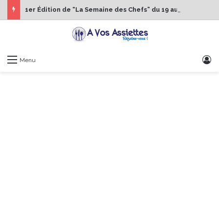
1er Édition de “La Semaine des Chefs” du 19 au 24 octobre 2026
S
Menu