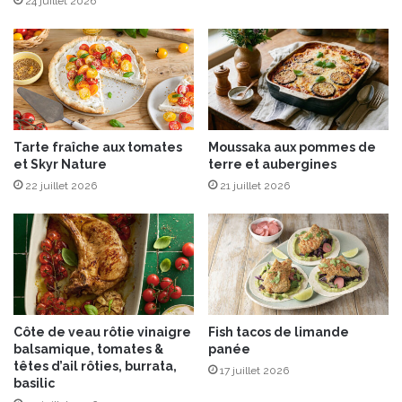
24 juillet 2026
u
,
n
m
e
a
c
g
u
r
v
e
é
t
Tarte fraîche aux tomates
Moussaka aux pommes de
e
f
et Skyr Nature
terre et aubergines
d
u
'
22 juillet 2026
21 juillet 2026
m
e
é
x
e
c
t
e
f
p
o
t
i
i
e
Côte de veau rôtie vinaigre
Fish tacos de limande
o
g
balsamique, tomates &
panée
n
r
têtes d’ail rôties, burrata,
17 juillet 2026
p
a
basilic
o
s