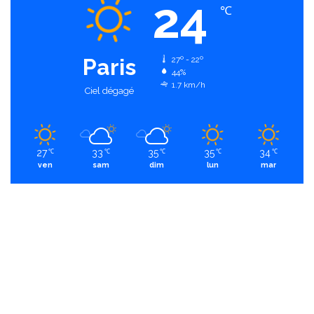
24
℃
Paris
27º - 22º
44%
1.7 km/h
Ciel dégagé
27
33
35
35
34
℃
℃
℃
℃
℃
ven
sam
dim
lun
mar