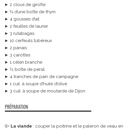
► 2 clous de girofle
► ¼ d’une botte de thym
► 4 gousses d’ail
► 2 feuilles de laurier
► 3 rutabagas
► 10 cerfeuils tubéreux
► 2 panais
► 3 carottes
► 1 céleri branche
► ½ botte de persil
► 4 tranches de pain de campagne
► 1 cuil. à soupe d’huile d’olive
► 3 cuil. à soupe de moutarde de Dijon
①•
La viande
: couper la poitrine et le paleron de veau en