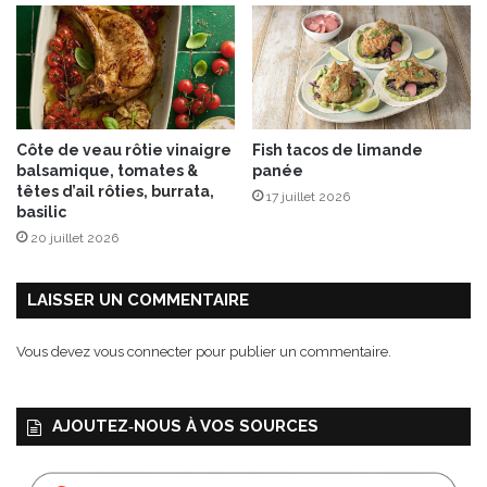
e
Côte de veau rôtie vinaigre
Fish tacos de limande
balsamique, tomates &
panée
têtes d’ail rôties, burrata,
17 juillet 2026
basilic
20 juillet 2026
LAISSER UN COMMENTAIRE
Vous devez
vous connecter
pour publier un commentaire.
AJOUTEZ‑NOUS À VOS SOURCES