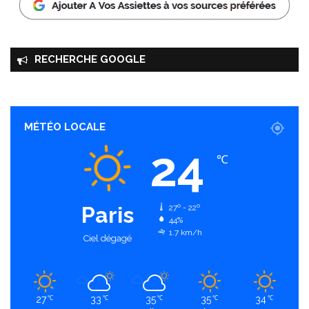
RECHERCHE GOOGLE
MÉTÉO LOCALE
24
℃
Paris
27º - 22º
44%
1.7 km/h
Ciel dégagé
27
33
35
35
34
℃
℃
℃
℃
℃