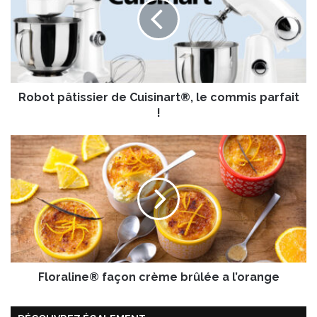
o
t
p
â
t
i
Robot pâtissier de Cuisinart®, le commis parfait
s
s
!
i
e
F
r
l
d
o
e
r
C
a
u
l
i
i
s
n
i
e
n
Floraline® façon crème brûlée a l’orange
®
a
f
r
a