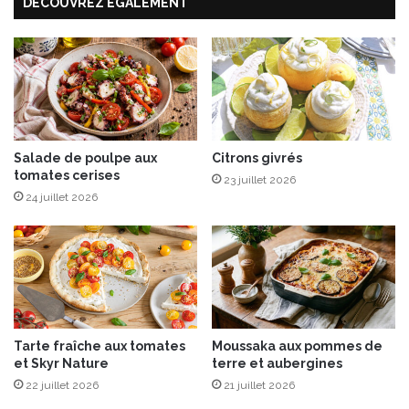
DÉCOUVREZ ÉGALEMENT
t
ç
®
o
,
n
l
c
e
r
c
è
o
m
m
e
m
Salade de poulpe aux
Citrons givrés
b
tomates cerises
i
r
23 juillet 2026
s
û
24 juillet 2026
p
l
a
é
r
e
f
a
a
l
i
’
t
o
Tarte fraîche aux tomates
Moussaka aux pommes de
!
r
et Skyr Nature
terre et aubergines
a
22 juillet 2026
21 juillet 2026
n
g