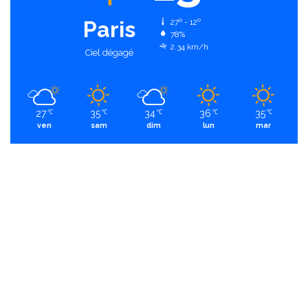
Paris
27º - 12º
78%
2.34 km/h
Ciel dégagé
27
35
34
36
35
℃
℃
℃
℃
℃
ven
sam
dim
lun
mar