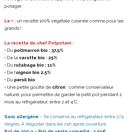
potager.
Le + :
un recette 100% végétale cuisinée comme pour les
grands !
La recette du chef Potpotam :
• Du
potimarron bio : 37,5%
• De la
carotte bio : 25%
• Du
rutabaga bio : 11%
• De l’
oignon bio 2.5%
• Du
persil bio
• Une petite goutte de
citron
: comme conservateur
naturel, pour permettre de garder le petit pot pendant 2
mois au réfrigérateur, entre 2 et 4°C.
Sans allergène
– Se conserve au réfrigérateur entre 2/4
degrés. À déguster dans les 24h après ouverture.
Pot de 200 g – Prix de vente conseillé : 3.95€