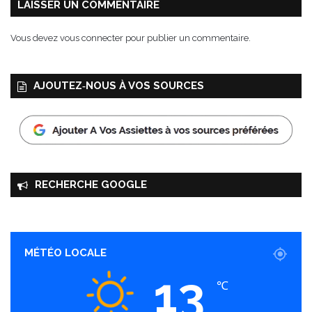
e
LAISSER UN COMMENTAIRE
r
a
Vous devez
vous connecter
pour publier un commentaire.
b
i
e
AJOUTEZ‑NOUS À VOS SOURCES
n
t
ô
t
l
a
n
RECHERCHE GOOGLE
c
é
e
!
MÉTÉO LOCALE
13
℃