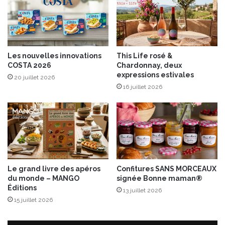
é
i
s
e
!
r
s
,
Les nouvelles innovations
This Life rosé &
l
COSTA 2026
Chardonnay, deux
a
expressions estivales
20 juillet 2026
c
16 juillet 2026
h
a
s
s
e
a
u
x
Le grand livre des apéros
Confitures SANS MORCEAUX
Œ
du monde – MANGO
signée Bonne maman®
u
Éditions
13 juillet 2026
f
15 juillet 2026
s
s