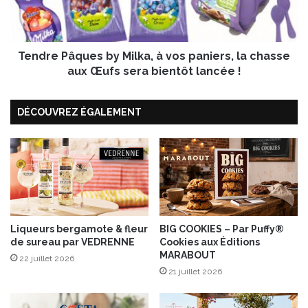
t
P
a
â
b
q
l
Tendre Pâques by Milka, à vos paniers, la chasse
u
e
e
aux Œufs sera bientôt lancée !
s
s
d
b
DÉCOUVREZ ÉGALEMENT
e
y
t
M
r
i
o
l
i
k
s
a
r
,
o
à
s
v
Liqueurs bergamote & fleur
BIG COOKIES – Par Puffy®
de sureau par VEDRENNE
Cookies aux Éditions
é
o
MARABOUT
s
s
22 juillet 2026
r
p
21 juillet 2026
a
a
c
n