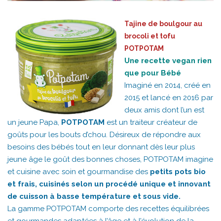
Tajine de boulgour au
brocoli et tofu
POTPOTAM
Une recette vegan rien
que pour Bébé
Imaginé en 2014, créé en
2015 et lancé en 2016 par
deux amis dont l’un est
un jeune Papa,
POTPOTAM
est un traiteur créateur de
goûts pour les bouts d’chou. Désireux de répondre aux
besoins des bébés tout en leur donnant dès leur plus
jeune âge le goût des bonnes choses, POTPOTAM imagine
et cuisine avec soin et gourmandise des
petits pots bio
et frais, cuisinés selon un procédé unique et innovant
de cuisson à basse température et sous vide.
La gamme POTPOTAM comporte des recettes équilibrées
et gourmandes adaptées à l’âge et à l’évolution de la