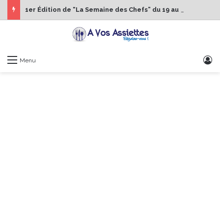
1er Édition de “La Semaine des Chefs” du 19 au 24 octobre 2026
S
Menu