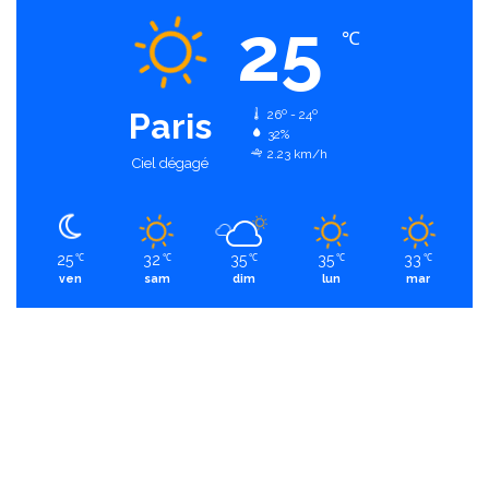
25
℃
Paris
26º - 24º
32%
2.23 km/h
Ciel dégagé
25
32
35
35
33
℃
℃
℃
℃
℃
ven
sam
dim
lun
mar