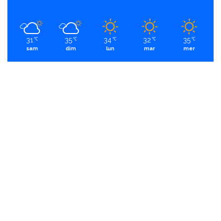
31
35
34
32
35
℃
℃
℃
℃
℃
sam
dim
lun
mar
mer