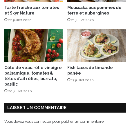
s
Tarte fraîche aux tomates
Moussaka aux pommes de
T
et Skyr Nature
terre et aubergines
a
22 juillet 2026
21 juillet 2026
b
l
e
t
t
e
s
Côte de veau rôtie vinaigre
Fish tacos de limande
balsamique, tomates &
panée
têtes d’ail rôties, burrata,
17 juillet 2026
basilic
20 juillet 2026
LAISSER UN COMMENTAIRE
Vous devez
vous connecter
pour publier un commentaire.