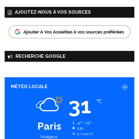
AJOUTEZ‑NOUS À VOS SOURCES
RECHERCHE GOOGLE
MÉTÉO LOCALE
31
℃
Paris
32º - 25º
23%
0.7 km/h
Nuageux