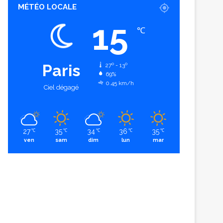
MÉTÉO LOCALE
15
℃
Paris
27º - 13º
69%
0.45 km/h
Ciel dégagé
27
35
34
36
35
℃
℃
℃
℃
℃
ven
sam
dim
lun
mar