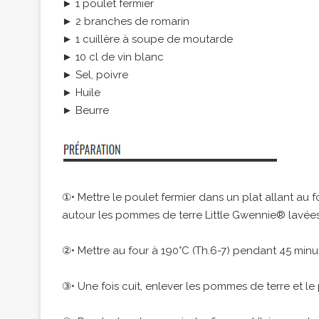
► 1 poulet fermier
► 2 branches de romarin
► 1 cuillère à soupe de moutarde
► 10 cl de vin blanc
► Sel, poivre
► Huile
► Beurre
①• Mettre le poulet fermier dans un plat allant au fo
autour les pommes de terre Little Gwennie® lavées e
②• Mettre au four à 190°C (Th.6-7) pendant 45 minute
③• Une fois cuit, enlever les pommes de terre et le