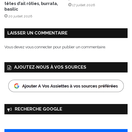
e
têtes d’ail rôties, burrata,
17 juillet 2026
s
basilic
20 juillet 2026
LAISSER UN COMMENTAIRE
Vous devez
vous connecter
pour publier un commentaire.
AJOUTEZ‑NOUS À VOS SOURCES
RECHERCHE GOOGLE