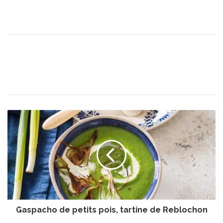
G
a
s
p
a
c
h
o
d
Gaspacho de petits pois, tartine de Reblochon
e
p