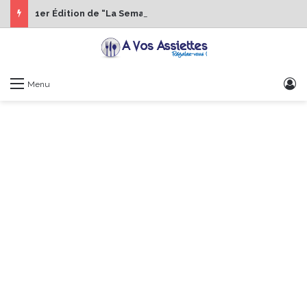
1er Édition de “La Semaine des Chefs” du 19 au 24 octobre 2026
S
Menu