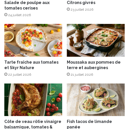
b
e
Salade de poulpe aux
Citrons givrés
tomates cerises
l
b
23 juillet 2026
o
l
24 juillet 2026
c
a
h
n
o
c
n
B
i
o
e
Tarte fraîche aux tomates
Moussaka aux pommes de
t
et Skyr Nature
terre et aubergines
f
22 juillet 2026
21 juillet 2026
r
u
i
t
s
r
o
u
Côte de veau rôtie vinaigre
Fish tacos de limande
g
balsamique, tomates &
panée