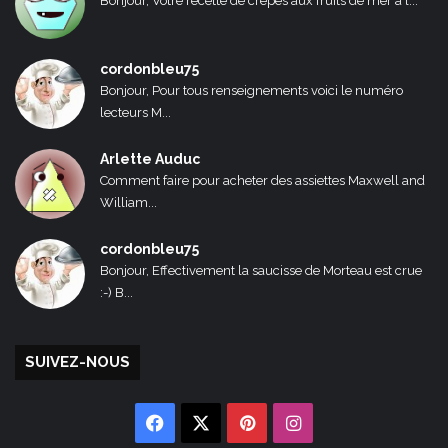
Bonjour, Votre recette de crêpes aux fruits de mer a l...
cordonbleu75
Bonjour, Pour tous renseignements voici le numéro
lecteurs M...
Arlette Auduc
Comment faire pour acheter des assiettes Maxwell and
William...
cordonbleu75
Bonjour, Effectivement la saucisse de Morteau est crue
:-) B...
SUIVEZ-NOUS
Facebook
X
Pinterest
Instagram