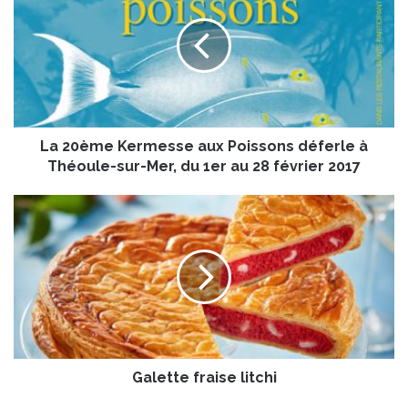
2
0
è
m
e
K
e
La 20ème Kermesse aux Poissons déferle à
r
m
Théoule-sur-Mer, du 1er au 28 février 2017
e
s
G
s
a
e
l
a
e
u
t
x
t
P
e
o
f
i
r
s
Galette fraise litchi
a
s
i