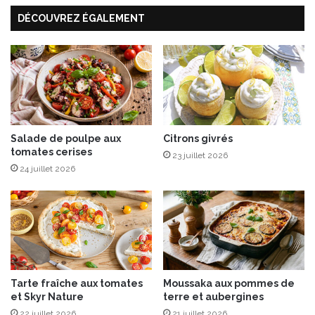
o
s
DÉCOUVREZ ÉGALEMENT
n
e
s
l
d
i
é
t
f
c
e
h
r
i
l
e
Salade de poulpe aux
Citrons givrés
tomates cerises
à
23 juillet 2026
T
24 juillet 2026
h
é
o
u
l
e
-
Tarte fraîche aux tomates
Moussaka aux pommes de
s
et Skyr Nature
terre et aubergines
u
22 juillet 2026
21 juillet 2026
r