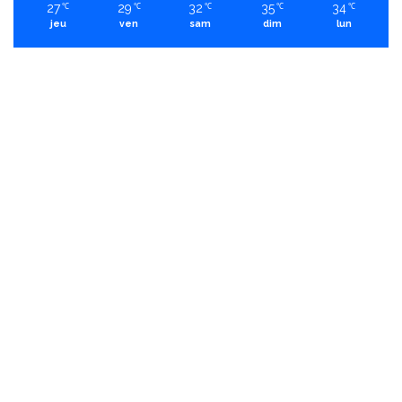
27
29
32
35
34
℃
℃
℃
℃
℃
jeu
ven
sam
dim
lun