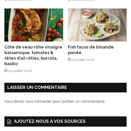
-
M
e
r
,
d
u
Côte de veau rôtie vinaigre
Fish tacos de limande
1
balsamique, tomates &
panée
e
têtes d’ail rôties, burrata,
17 juillet 2026
r
basilic
a
20 juillet 2026
u
2
8
LAISSER UN COMMENTAIRE
f
é
Vous devez
vous connecter
pour publier un commentaire.
v
r
i
AJOUTEZ‑NOUS À VOS SOURCES
e
r