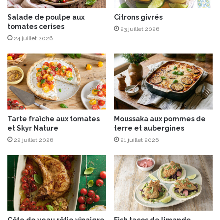
i
u
v
e
Salade de poulpe aux
Citrons givrés
a
tomates cerises
t
23 juillet 2026
l
t
24 juillet 2026
”
e
d
e
u
t
2
p
5
i
a
s
u
t
Tarte fraîche aux tomates
Moussaka aux pommes de
2
a
et Skyr Nature
terre et aubergines
9
c
j
22 juillet 2026
21 juillet 2026
h
u
e
i
s
n
,
2
e
0
t
2
c
5
h