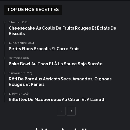
TOP DE NOS RECETTES
6 février 2026
Cheesecake Au Coulis De Fruits Rouges Et Éclats De
Biscuits
14 novembre 2024
Petits Flans Brocolis Et Carré Frais
20 février 2026
Poke Bowl Au Thon Et À La Sauce Soja Sucrée
6 novembre 2025
Rôti De Porc Aux Abricots Secs, Amandes, Oignons
Rouges Et Panais
17 février 2026
Rillettes De Maquereaux Au Citron Et À L’aneth
Page
Page
précédente
suivante