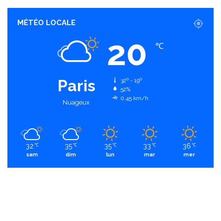
MÉTÉO LOCALE
20
℃
Paris
32º - 19º
52%
0.45 km/h
Nuageux
32
35
35
33
36
℃
℃
℃
℃
℃
sam
dim
lun
mar
mer