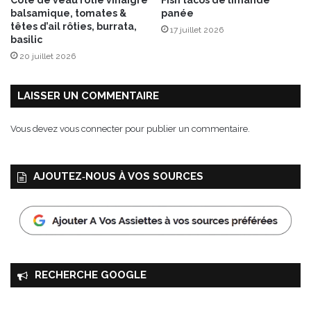
Côte de veau rôtie vinaigre
Fish tacos de limande
è
balsamique, tomates &
panée
v
têtes d’ail rôties, burrata,
17 juillet 2026
r
basilic
e
20 juillet 2026
f
r
a
LAISSER UN COMMENTAIRE
i
s
Vous devez
vous connecter
pour publier un commentaire.
AJOUTEZ‑NOUS À VOS SOURCES
RECHERCHE GOOGLE