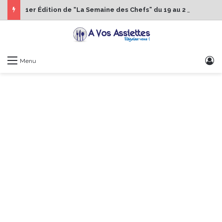
1er Édition de “La Semaine des Chefs” du 19 au 24 octobre 2026
S
Menu