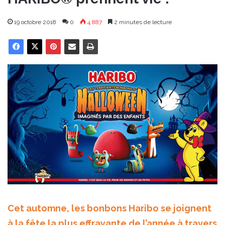
19 octobre 2018
0
4 887
2 minutes de lecture
Cet automne, les bonbons Haribo se joignent
à la fête la plus effrayante de l’année à travers