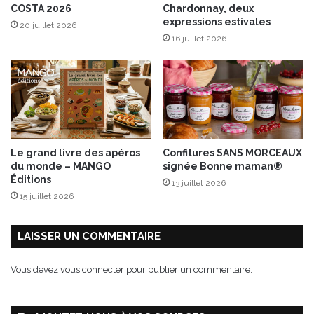
COSTA 2026
Chardonnay, deux
d
expressions estivales
20 juillet 2026
u
16 juillet 2026
3
0
o
c
t
o
b
r
Le grand livre des apéros
Confitures SANS MORCEAUX
e
du monde – MANGO
signée Bonne maman®
a
Éditions
13 juillet 2026
u
15 juillet 2026
3
n
o
LAISSER UN COMMENTAIRE
v
e
Vous devez
vous connecter
pour publier un commentaire.
m
b
r