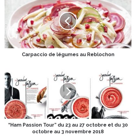
a
r
p
a
c
c
i
o
Carpaccio de légumes au Reblochon
d
e
l
“
é
H
g
a
u
m
m
P
e
a
s
s
a
s
u
i
R
“Ham Passion Tour” du 23 au 27 octobre et du 30
o
e
n
octobre au 3 novembre 2018