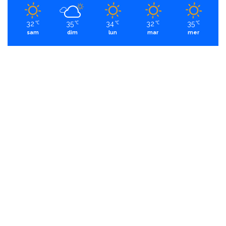
32
35
34
32
35
℃
℃
℃
℃
℃
sam
dim
lun
mar
mer