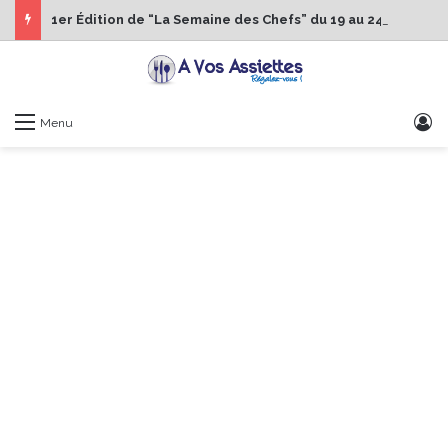
1er Édition de “La Semaine des Chefs” du 19 au 24 octobre 2026
S
Menu