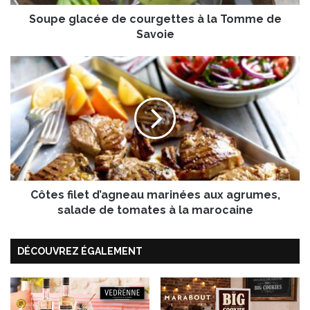
c
Soupe glacée de courgettes à la Tomme de
é
e
Savoie
d
e
C
c
ô
o
t
u
e
r
s
g
f
e
i
t
l
t
e
e
Côtes filet d’agneau marinées aux agrumes,
t
s
d
salade de tomates à la marocaine
à
’
l
a
a
DÉCOUVREZ ÉGALEMENT
g
T
n
o
e
m
a
m