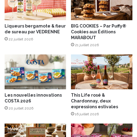
u
e
m
d
a
e
r
S
i
Liqueurs bergamote & fleur
BIG COOKIES – Par Puffy®
a
de sureau par VEDRENNE
Cookies aux Éditions
n
MARABOUT
v
é
22 juillet 2026
o
e
21 juillet 2026
i
s
e
a
u
x
a
g
r
Les nouvelles innovations
This Life rosé &
u
COSTA 2026
Chardonnay, deux
m
expressions estivales
20 juillet 2026
e
16 juillet 2026
s
,
s
a