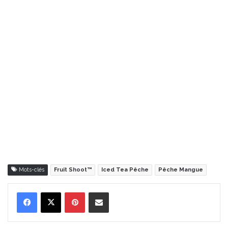
Mots-clés
Fruit Shoot™
Iced Tea Pêche
Pêche Mangue
Pinterest
Partager par Email