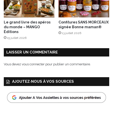
l
a
d
e
Le grand livre des apéros
Confitures SANS MORCEAUX
d
du monde – MANGO
signée Bonne maman®
e
Éditions
13 juillet 2026
t
15 juillet 2026
o
m
a
LAISSER UN COMMENTAIRE
t
e
Vous devez
vous connecter
pour publier un commentaire.
s
à
l
AJOUTEZ‑NOUS À VOS SOURCES
a
m
a
r
o
c