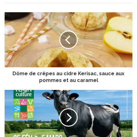
D
ô
m
e
d
e
c
r
ê
Dôme de crêpes au cidre Kerisac, sauce aux
p
e
pommes et au caramel
s
a
5
u
4
c
è
i
m
d
e
r
É
e
d