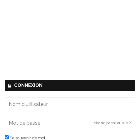
l
e
s
CONNEXION
Mot de passe oublié ?
Se souvenir de moi