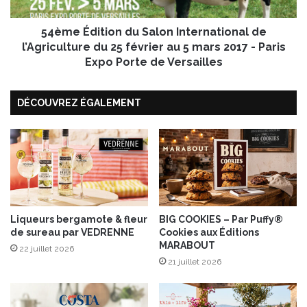
K
i
e
t
r
54ème Édition du Salon International de
i
i
o
l’Agriculture du 25 février au 5 mars 2017 - Paris
s
n
Expo Porte de Versailles
a
d
c
u
,
DÉCOUVREZ ÉGALEMENT
S
s
a
a
l
u
o
c
n
e
I
a
n
u
t
x
e
Liqueurs bergamote & fleur
BIG COOKIES – Par Puffy®
p
de sureau par VEDRENNE
Cookies aux Éditions
r
MARABOUT
o
n
22 juillet 2026
m
a
21 juillet 2026
m
t
e
i
s
o