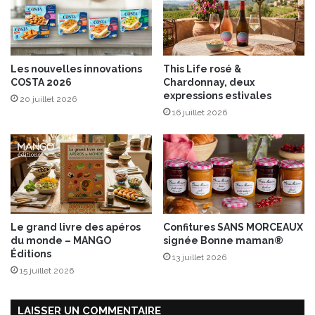
e
n
t
a
a
l
u
d
Les nouvelles innovations
This Life rosé &
c
e
COSTA 2026
Chardonnay, deux
a
l
expressions estivales
20 juillet 2026
r
’
16 juillet 2026
a
A
m
g
e
r
l
i
c
u
l
t
Le grand livre des apéros
Confitures SANS MORCEAUX
u
du monde – MANGO
signée Bonne maman®
r
Éditions
13 juillet 2026
e
15 juillet 2026
d
u
2
LAISSER UN COMMENTAIRE