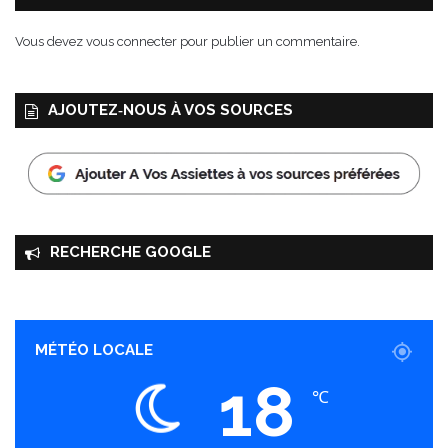
5
f
Vous devez
vous connecter
pour publier un commentaire.
é
v
r
AJOUTEZ‑NOUS À VOS SOURCES
i
e
r
a
u
5
m
RECHERCHE GOOGLE
a
r
s
2
0
MÉTÉO LOCALE
1
18
7
℃
-
P