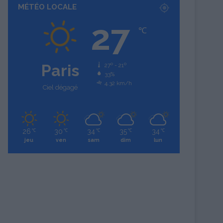
MÉTÉO LOCALE
27
℃
Paris
27º - 21º
33%
4.32 km/h
Ciel dégagé
26
30
34
35
34
℃
℃
℃
℃
℃
jeu
ven
sam
dim
lun