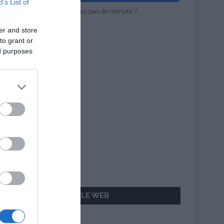
B’s List of
Vous n'avez pas de compte ?
er and store
to grant or
ed purposes
AILLEURS SUR LE WEB