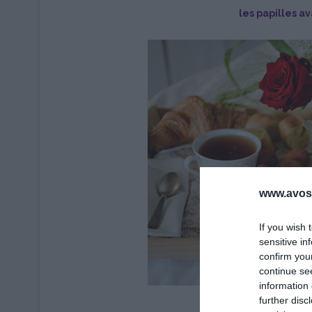
les papilles a
www.avosa
If you wish 
sensitive in
confirm you
continue se
information 
further disc