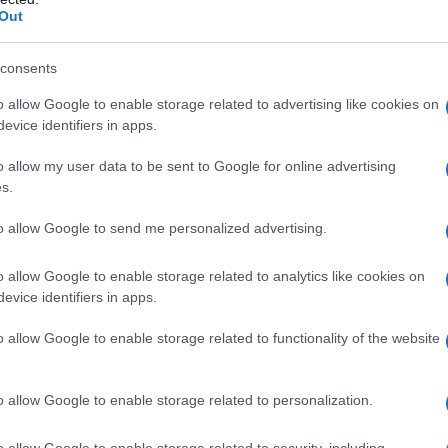
Out
gamme Audacieuse de la Cour d’Orgères
ale en sucre (sucre ajouté+ sucre du fruit): 55%
consents
framboises, sucre, pectine de fruit
0g avec capsule métallique
o allow Google to enable storage related to advertising like cookies on
public
: 6,90€
evice identifiers in apps.
VENTE :
www.lacourdorgeres.com
o allow my user data to be sent to Google for online advertising
s.
to allow Google to send me personalized advertising.
o allow Google to enable storage related to analytics like cookies on
evice identifiers in apps.
o allow Google to enable storage related to functionality of the website
o allow Google to enable storage related to personalization.
o allow Google to enable storage related to security, including