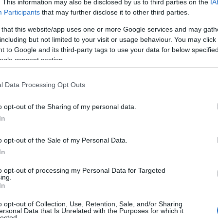
. This information may also be disclosed by us to third parties on the
IA
Participants
that may further disclose it to other third parties.
 that this website/app uses one or more Google services and may gath
including but not limited to your visit or usage behaviour. You may click 
 to Google and its third-party tags to use your data for below specifi
ogle consent section.
l Data Processing Opt Outs
o opt-out of the Sharing of my personal data.
In
o opt-out of the Sale of my Personal Data.
4 février, les Maîtres artisans confituriers de la Cour
In
e qui éveille les sens en toute sensualité.
rose rouge, se mêle à l’exquise fraîcheur d’une framboise qui
to opt-out of processing my Personal Data for Targeted
ing.
r dire « Embrasse-moi » à la Saint-Valentin, et tous les
In
o opt-out of Collection, Use, Retention, Sale, and/or Sharing
ersonal Data that Is Unrelated with the Purposes for which it
brasse-moi
lected.