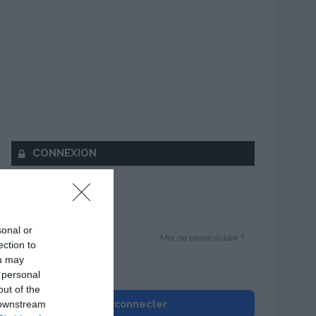
CONNEXION
sonal or
Mot de passe oublié ?
ection to
ou may
Se souvenir de moi
 personal
out of the
 downstream
Se connecter