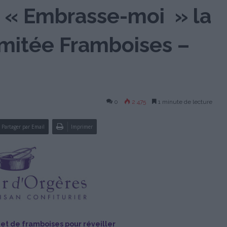
 « Embrasse-moi » la
limitée Framboises –
0
2 475
1 minute de lecture
Partager par Email
Imprimer
s et de framboises pour réveiller