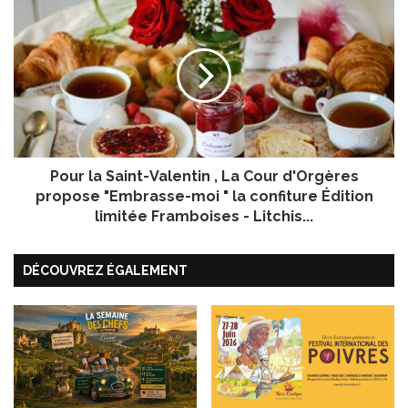
s
P
p
o
r
u
é
r
s
l
e
a
n
S
t
a
e
i
n
Pour la Saint-Valentin , La Cour d'Orgères
n
t
t
propose "Embrasse-moi " la confiture Édition
:
-
limitée Framboises - Litchis...
l
V
e
a
Y
DÉCOUVREZ ÉGALEMENT
l
a
e
o
n
u
t
r
i
t
n
b
,
r
L