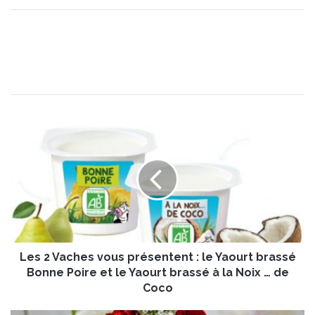
L
e
s
2
V
a
c
h
e
Les 2 Vaches vous présentent : le Yaourt brassé
s
v
Bonne Poire et le Yaourt brassé à la Noix … de
o
Coco
u