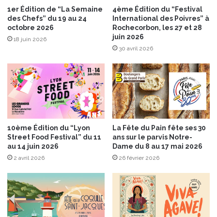
a
a
1er Édition de “La Semaine
4ème Édition du “Festival
s
des Chefs” du 19 au 24
International des Poivres” à
C
s
octobre 2026
Rochecorbon, les 27 et 28
o
juin 2026
é
u
18 juin 2026
B
30 avril 2026
r
o
d
n
'
n
O
e
r
P
g
o
è
i
r
10ème Édition du “Lyon
La Fête du Pain fête ses 30
r
e
Street Food Festival” du 11
ans sur le parvis Notre-
e
s
au 14 juin 2026
Dame du 8 au 17 mai 2026
e
p
2 avril 2026
26 février 2026
t
r
l
o
e
p
Y
o
a
s
o
e