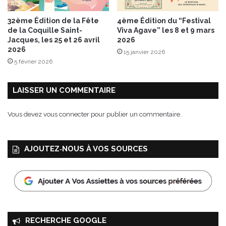
u
"
r
E
32ème Édition de la Fête
4ème Édition du “Festival
t
m
de la Coquille Saint-
Viva Agave” les 8 et 9 mars
b
b
Jacques, les 25 et 26 avril
2026
r
r
2026
15 janvier 2026
a
a
5 février 2026
s
s
s
s
é
LAISSER UN COMMENTAIRE
e
à
-
l
m
Vous devez
vous connecter
pour publier un commentaire.
a
o
N
i
o
"
AJOUTEZ‑NOUS À VOS SOURCES
i
l
x
a
…
c
d
o
e
n
C
f
o
i
RECHERCHE GOOGLE