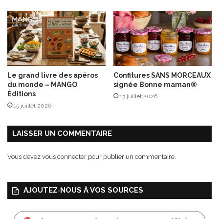
ê
m
e
e
n
c
r
Le grand livre des apéros
Confitures SANS MORCEAUX
é
du monde – MANGO
signée Bonne maman®
p
Éditions
13 juillet 2026
i
15 juillet 2026
n
e
LAISSER UN COMMENTAIRE
Vous devez
vous connecter
pour publier un commentaire.
AJOUTEZ‑NOUS À VOS SOURCES