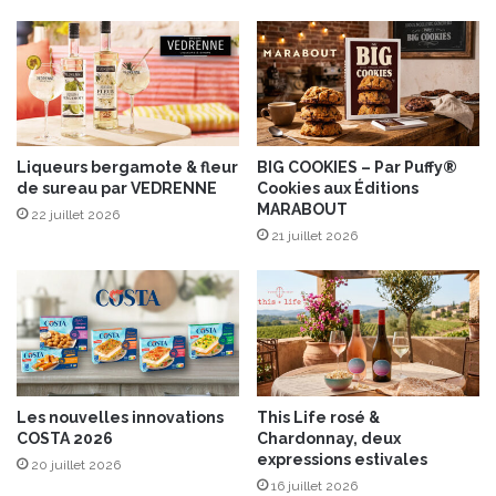
b
a
l
r
e
c
a
i
v
e
e
s
c
a
C
u
Liqueurs bergamote & fleur
BIG COOKIES – Par Puffy®
de sureau par VEDRENNE
Cookies aux Éditions
u
B
MARABOUT
r
r
22 juillet 2026
v
e
21 juillet 2026
e
s
s
s
!
e
B
l
e
u
Les nouvelles innovations
This Life rosé &
S
COSTA 2026
Chardonnay, deux
u
expressions estivales
20 juillet 2026
p
16 juillet 2026
r