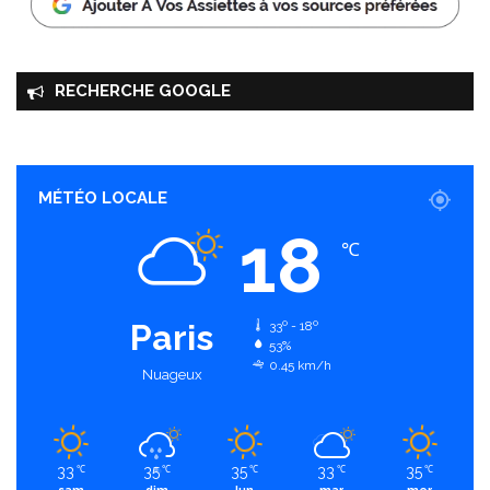
RECHERCHE GOOGLE
MÉTÉO LOCALE
18
℃
Paris
33º - 18º
53%
0.45 km/h
Nuageux
33
35
35
33
35
℃
℃
℃
℃
℃
sam
dim
lun
mar
mer