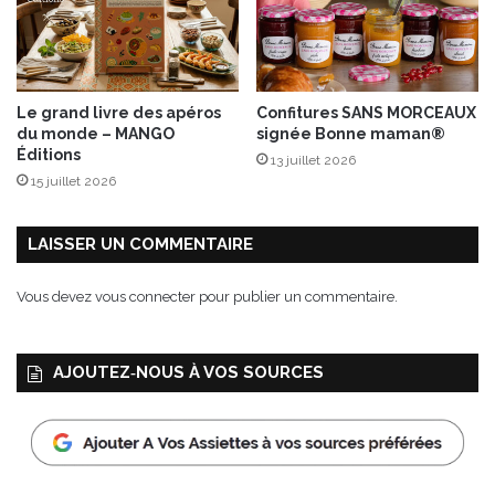
s
t
t
j
r
a
è
m
s
b
Le grand livre des apéros
Confitures SANS MORCEAUX
g
o
du monde – MANGO
signée Bonne maman®
o
n
Éditions
13 juillet 2026
u
f
15 juillet 2026
r
u
m
m
a
é
LAISSER UN COMMENTAIRE
n
d
Vous devez
vous connecter
pour publier un commentaire.
e
s
!
AJOUTEZ‑NOUS À VOS SOURCES