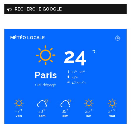
RECHERCHE GOOGLE
MÉTÉO LOCALE
24
℃
Paris
27º - 22º
44%
1.7 km/h
Ciel dégagé
27
33
35
35
34
℃
℃
℃
℃
℃
ven
sam
dim
lun
mar