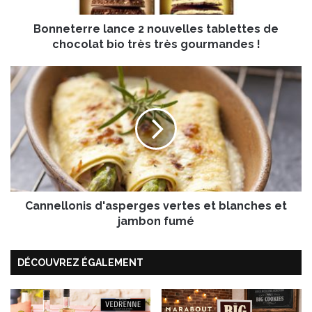
r
Bonneterre lance 2 nouvelles tablettes de
e
l
chocolat bio très très gourmandes !
a
n
C
c
a
e
n
2
n
n
e
o
l
u
l
v
o
e
n
l
Cannellonis d'asperges vertes et blanches et
i
l
s
jambon fumé
e
d
s
'
t
DÉCOUVREZ ÉGALEMENT
a
a
s
b
p
l
e