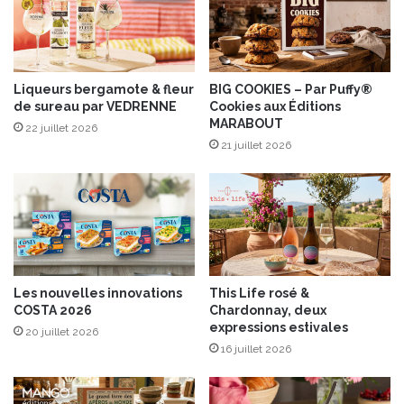
e
r
t
g
t
e
e
s
s
v
Liqueurs bergamote & fleur
BIG COOKIES – Par Puffy®
d
de sureau par VEDRENNE
Cookies aux Éditions
e
MARABOUT
e
r
22 juillet 2026
c
t
21 juillet 2026
h
e
o
s
c
e
o
t
l
b
a
l
t
a
Les nouvelles innovations
This Life rosé &
b
n
COSTA 2026
Chardonnay, deux
i
c
expressions estivales
20 juillet 2026
o
h
16 juillet 2026
t
e
r
s
è
e