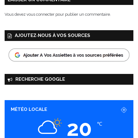
e
s
Vous devez
vous connecter
pour publier un commentaire.
r
e
c
AJOUTEZ‑NOUS À VOS SOURCES
e
t
t
e
s
!
RECHERCHE GOOGLE
MÉTÉO LOCALE
20
℃