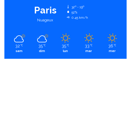
Paris
32º - 19º
52%
0.45 km/h
Nuageux
32
35
35
33
36
℃
℃
℃
℃
℃
sam
dim
lun
mar
mer