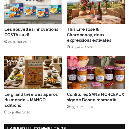
p
ff
r
i
é
n
s
o
e
i
Les nouvelles innovations
This Life rosé &
n
s
COSTA 2026
Chardonnay, deux
t
O
expressions estivales
20 juillet 2026
e
r
16 juillet 2026
n
i
t
g
l
i
e
n
u
a
r
l
s
n
Le grand livre des apéros
Confitures SANS MORCEAUX
o
du monde – MANGO
signée Bonne maman®
u
Éditions
13 juillet 2026
v
15 juillet 2026
e
l
l
LAISSER UN COMMENTAIRE