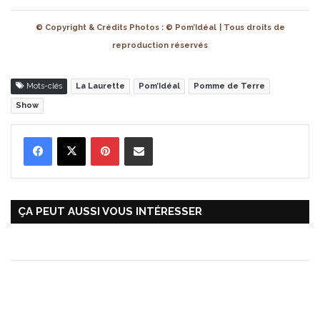
© Copyright & Crédits Photos : © Pom’Idéal
| Tous droits de
reproduction réservés
Mots-clés
La Laurette
Pom’Idéal
Pomme de Terre
Show
Pinterest
Partager par Email
ÇA PEUT AUSSI VOUS INTÉRESSER